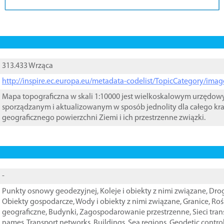
313.433 Wrząca
http://inspire.ec.europa.eu/metadata-codelist/TopicCategory/im
Mapa topograficzna w skali 1:10000 jest wielkoskalowym urzędo
sporządzanym i aktualizowanym w sposób jednolity dla całego kra
geograficznego powierzchni Ziemi i ich przestrzenne związki.
-
Punkty osnowy geodezyjnej
,
Koleje i obiekty z nimi związane
,
Drog
Obiekty gospodarcze
,
Wody i obiekty z nimi związane
,
Granice
,
Roś
geograficzne
,
Budynki
,
Zagospodarowanie przestrzenne
,
Sieci tra
names
,
Transport networks
,
Buildings
,
Sea regions
,
Geodetic contro