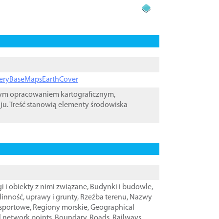
ageryBaseMapsEarthCover
wym opracowaniem kartograficznym,
ju. Treść stanowią elementy środowiska
i i obiekty z nimi związane
,
Budynki i budowle
,
linność, uprawy i grunty
,
Rzeźba terenu
,
Nazwy
nsportowe
,
Regiony morskie
,
Geographical
l network points
,
Boundary
,
Roads
,
Railways
,