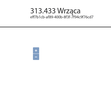
313.433 Wrząca
eff7b1cb-af89-400b-8f3f-7f94c9f76cd7
+
−