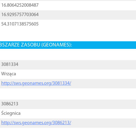
16.8064252008487
16.9295757703064
54.3107138575605
BSZARZE ZASOBU (GEONAMES):
3081334
Wrząca
http://sws.geonames.org/3081334/
3086213
Ściegnica
http://sws.geonames.org/3086213/