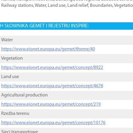
Railway stations
,
Water
,
Land use
,
Land relief
,
Boundaries
,
Vegetati
 SŁOWNIKA GEMET I REJESTRU INSPIRE:
Water
https://www.eionet.europa.eu/gemet/theme/40
Vegetation
https://www.eionet.europa.eu/gemet/concept/8922
Land use
https://www.eionet.europa.eu/gemet/concept/4678
Agricultural production
https://www.eionet.europa.eu/gemet/concept/219
Rzeźba terenu
https://www.eionet.europa.eu/gemet/concept/10176
Sieci transportowe