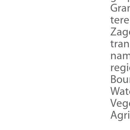
Gra
ter
Zag
tra
nam
reg
Bou
Wat
Veg
Agri