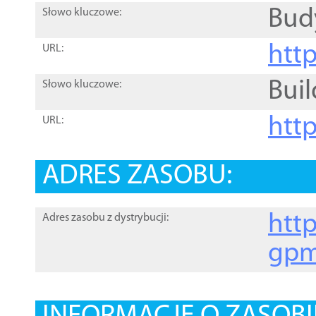
Bud
Słowo kluczowe:
htt
URL:
Buil
Słowo kluczowe:
htt
URL:
ADRES ZASOBU:
http
Adres zasobu z dystrybucji:
gpm