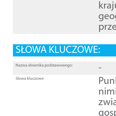
kraj
geog
prze
SŁOWA KLUCZOWE:
-
Nazwa słownika podstawowego:
Pun
Słowa kluczowe:
nim
zwi
gos