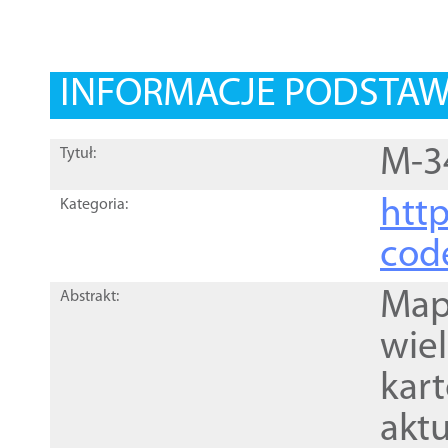
INFORMACJE PODSTA
M-3
Tytuł:
http
Kategoria:
cod
Mapa
Abstrakt:
wie
kar
akt