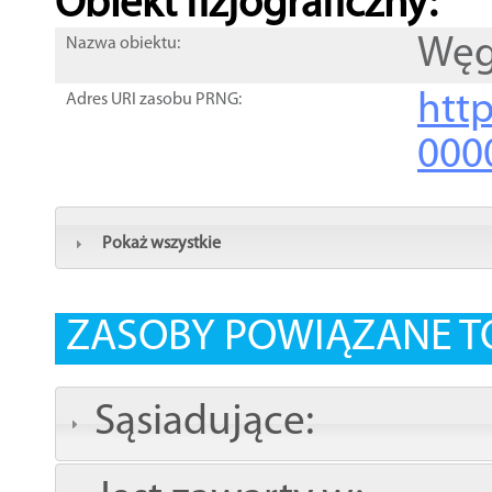
Obiekt fizjograficzny:
Węg
Nazwa obiektu:
http
Adres URI zasobu PRNG:
000
Pokaż wszystkie
ZASOBY POWIĄZANE T
Sąsiadujące: