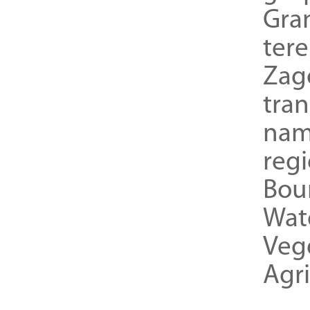
Gra
ter
Zag
tra
nam
reg
Bou
Wat
Veg
Agri