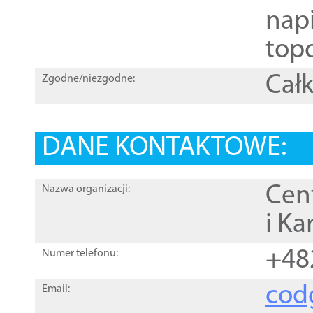
nap
topo
Całk
Zgodne/niezgodne:
DANE KONTAKTOWE:
Cen
Nazwa organizacji:
i Ka
+48
Numer telefonu:
cod
Email: