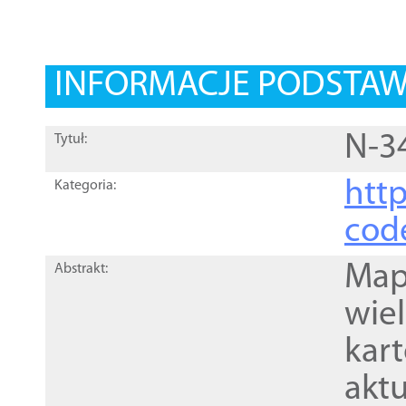
INFORMACJE PODSTA
N-3
Tytuł:
http
Kategoria:
cod
Mapa
Abstrakt:
wie
kar
akt