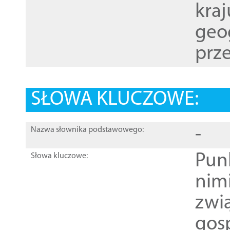
kraj
geog
prze
SŁOWA KLUCZOWE:
-
Nazwa słownika podstawowego:
Pun
Słowa kluczowe:
nim
zwi
gos