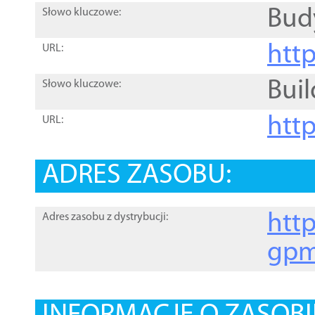
Bud
Słowo kluczowe:
htt
URL:
Buil
Słowo kluczowe:
htt
URL:
ADRES ZASOBU:
http
Adres zasobu z dystrybucji:
gpm