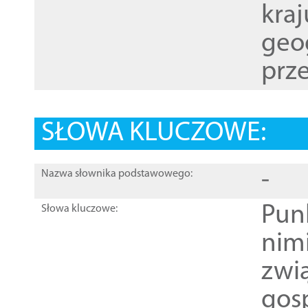
kraj
geog
prze
SŁOWA KLUCZOWE:
-
Nazwa słownika podstawowego:
Pun
Słowa kluczowe:
nim
zwi
gos