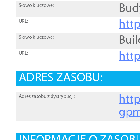
Bud
Słowo kluczowe:
htt
URL:
Buil
Słowo kluczowe:
htt
URL:
ADRES ZASOBU:
http
Adres zasobu z dystrybucji:
gpm