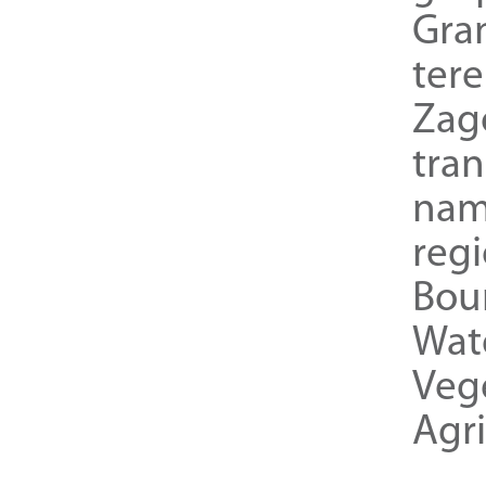
Gra
ter
Zag
tra
nam
reg
Bou
Wat
Veg
Agri