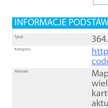
INFORMACJE PODSTA
364
Tytuł:
http
Kategoria:
cod
Mapa
Abstrakt:
wie
kar
akt