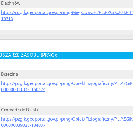
Dachnów
https://pzgik.geoportal.gov.pl/prng/Miejscowosc/PL.PZGiK.204.
16215
BSZARZE ZASOBU (PRNG):
Brzezina
https://pzgik.geoportal.gov.pl/prng/ObiektFizjograficzny/PL.PZG
000000011035-160474
Gromadzkie Działki
https://pzgik.geoportal.gov.pl/prng/ObiektFizjograficzny/PL.PZG
000000039025-184037