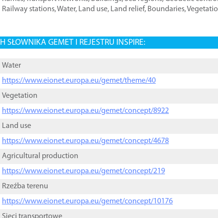
Railway stations
,
Water
,
Land use
,
Land relief
,
Boundaries
,
Vegetati
 SŁOWNIKA GEMET I REJESTRU INSPIRE:
Water
https://www.eionet.europa.eu/gemet/theme/40
Vegetation
https://www.eionet.europa.eu/gemet/concept/8922
Land use
https://www.eionet.europa.eu/gemet/concept/4678
Agricultural production
https://www.eionet.europa.eu/gemet/concept/219
Rzeźba terenu
https://www.eionet.europa.eu/gemet/concept/10176
Sieci transportowe