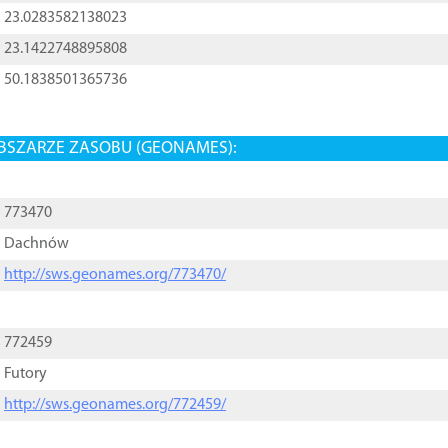
23.0283582138023
23.1422748895808
50.1838501365736
BSZARZE ZASOBU (GEONAMES):
773470
Dachnów
http://sws.geonames.org/773470/
772459
Futory
http://sws.geonames.org/772459/