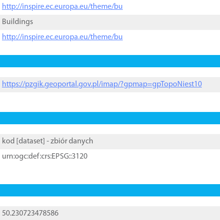
http://inspire.ec.europa.eu/theme/bu
Buildings
http://inspire.ec.europa.eu/theme/bu
https://pzgik.geoportal.gov.pl/imap/?gpmap=gpTopoNiest10
kod [
dataset
] - zbiór danych
urn:ogc:def:crs:EPSG::3120
50.230723478586