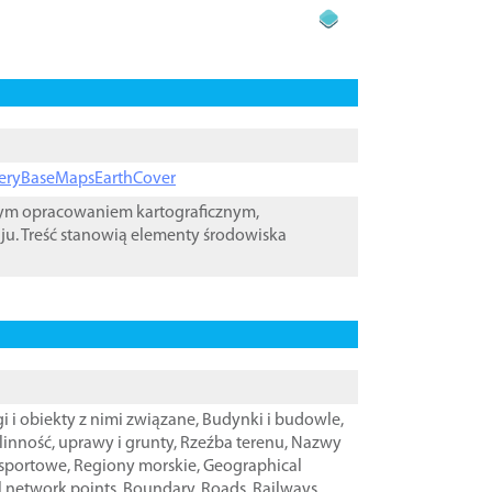
ageryBaseMapsEarthCover
wym opracowaniem kartograficznym,
ju. Treść stanowią elementy środowiska
i i obiekty z nimi związane
,
Budynki i budowle
,
linność, uprawy i grunty
,
Rzeźba terenu
,
Nazwy
nsportowe
,
Regiony morskie
,
Geographical
l network points
,
Boundary
,
Roads
,
Railways
,