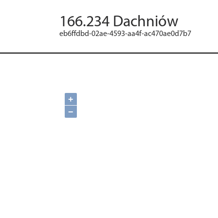
166.234 Dachniów
eb6ffdbd-02ae-4593-aa4f-ac470ae0d7b7
+
−