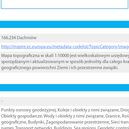
166.234 Dachniów
http://inspire.ec.europa.eu/metadata-codelist/TopicCategory/im
Mapa topograficzna w skali 1:10000 jest wielkoskalowym urzędo
sporządzanym i aktualizowanym w sposób jednolity dla całego kra
geograficznego powierzchni Ziemi i ich przestrzenne związki.
-
Punkty osnowy geodezyjnej
,
Koleje i obiekty z nimi związane
,
Drog
Obiekty gospodarcze
,
Wody i obiekty z nimi związane
,
Granice
,
Roś
geograficzne
,
Budynki
,
Zagospodarowanie przestrzenne
,
Sieci tra
names
,
Transport networks
,
Buildings
,
Sea regions
,
Geodetic contro