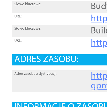
Bud
Słowo kluczowe:
htt
URL:
Buil
Słowo kluczowe:
htt
URL:
ADRES ZASOBU:
http
Adres zasobu z dystrybucji:
gpm