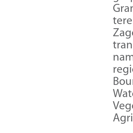
Gra
ter
Zag
tra
nam
reg
Bou
Wat
Veg
Agri