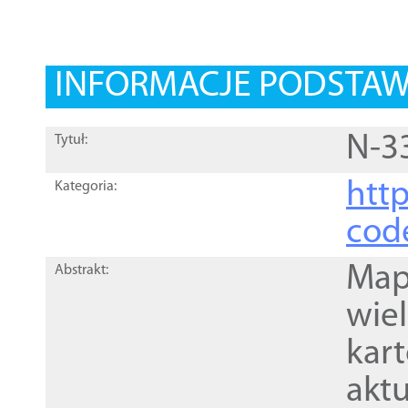
INFORMACJE PODSTA
N-3
Tytuł:
http
Kategoria:
cod
Mapa
Abstrakt:
wie
kar
akt