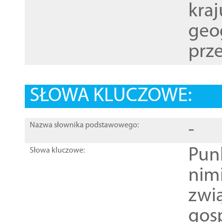
kraj
geog
prze
SŁOWA KLUCZOWE:
-
Nazwa słownika podstawowego:
Pun
Słowa kluczowe:
nim
zwi
gos