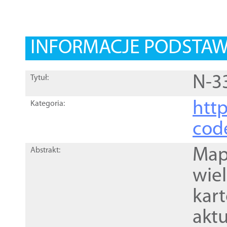
INFORMACJE PODSTA
N-3
Tytuł:
http
Kategoria:
cod
Mapa
Abstrakt:
wie
kar
akt