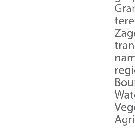
Gra
ter
Zag
tra
nam
reg
Bou
Wat
Veg
Agri