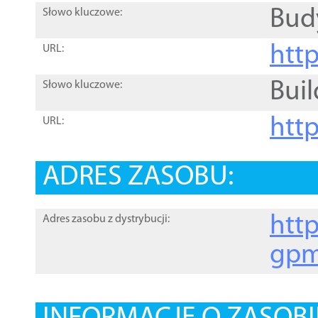
Bud
Słowo kluczowe:
htt
URL:
Buil
Słowo kluczowe:
htt
URL:
ADRES ZASOBU:
http
Adres zasobu z dystrybucji:
gpm