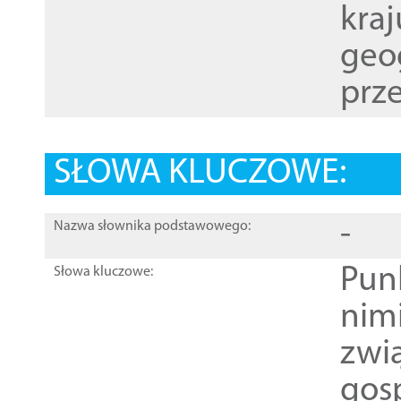
kraj
geog
prze
SŁOWA KLUCZOWE:
-
Nazwa słownika podstawowego:
Pun
Słowa kluczowe:
nim
zwi
gos