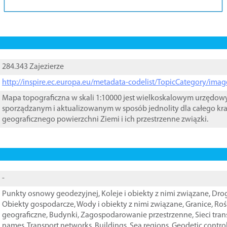
284.343 Zajezierze
http://inspire.ec.europa.eu/metadata-codelist/TopicCategory/im
Mapa topograficzna w skali 1:10000 jest wielkoskalowym urzędo
sporządzanym i aktualizowanym w sposób jednolity dla całego kra
geograficznego powierzchni Ziemi i ich przestrzenne związki.
-
Punkty osnowy geodezyjnej
,
Koleje i obiekty z nimi związane
,
Drog
Obiekty gospodarcze
,
Wody i obiekty z nimi związane
,
Granice
,
Roś
geograficzne
,
Budynki
,
Zagospodarowanie przestrzenne
,
Sieci tra
names
,
Transport networks
,
Buildings
,
Sea regions
,
Geodetic contro