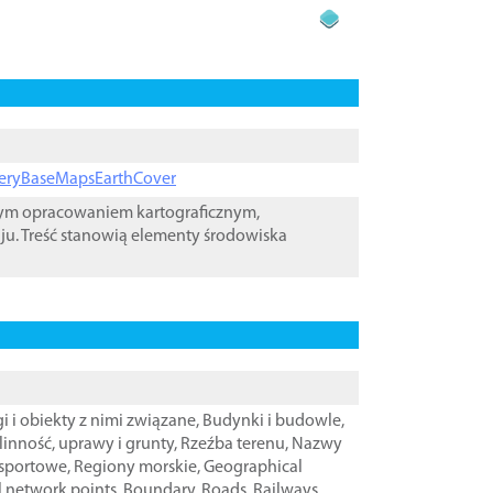
ageryBaseMapsEarthCover
wym opracowaniem kartograficznym,
ju. Treść stanowią elementy środowiska
i i obiekty z nimi związane
,
Budynki i budowle
,
linność, uprawy i grunty
,
Rzeźba terenu
,
Nazwy
nsportowe
,
Regiony morskie
,
Geographical
l network points
,
Boundary
,
Roads
,
Railways
,