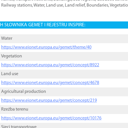
Railway stations
,
Water
,
Land use
,
Land relief
,
Boundaries
,
Vegetati
 SŁOWNIKA GEMET I REJESTRU INSPIRE:
Water
https://www.eionet.europa.eu/gemet/theme/40
Vegetation
https://www.eionet.europa.eu/gemet/concept/8922
Land use
https://www.eionet.europa.eu/gemet/concept/4678
Agricultural production
https://www.eionet.europa.eu/gemet/concept/219
Rzeźba terenu
https://www.eionet.europa.eu/gemet/concept/10176
Sieci transportowe