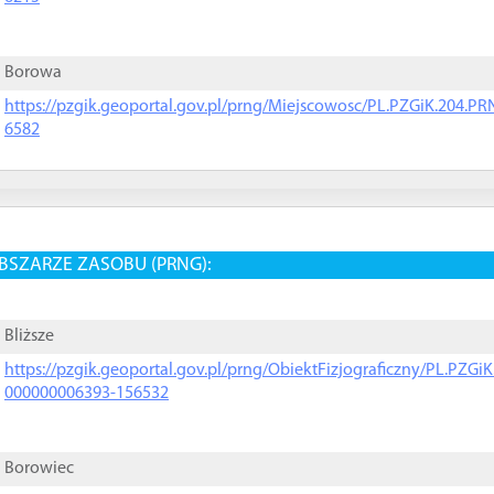
Borowa
https://pzgik.geoportal.gov.pl/prng/Miejscowosc/PL.PZGiK.204.
6582
BSZARZE ZASOBU (PRNG):
Bliższe
https://pzgik.geoportal.gov.pl/prng/ObiektFizjograficzny/PL.PZG
000000006393-156532
Borowiec