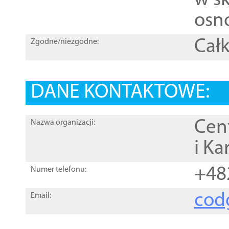
w sk
osn
Całk
Zgodne/niezgodne:
DANE KONTAKTOWE:
Cen
Nazwa organizacji:
i Ka
+48
Numer telefonu:
cod
Email: