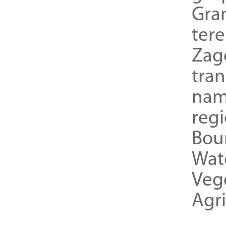
Gra
ter
Zag
tra
nam
reg
Bou
Wat
Veg
Agri