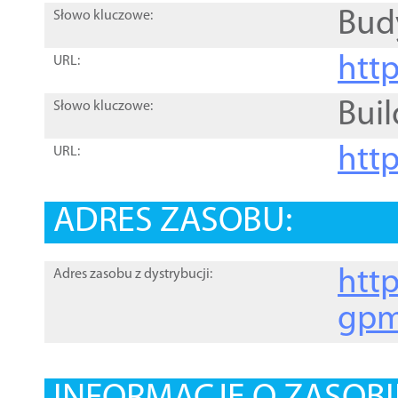
Bud
Słowo kluczowe:
htt
URL:
Buil
Słowo kluczowe:
htt
URL:
ADRES ZASOBU:
http
Adres zasobu z dystrybucji:
gpm