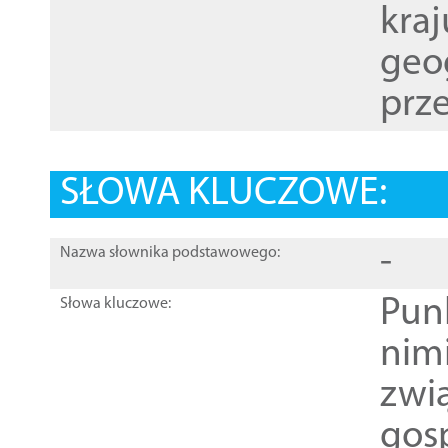
kraj
geog
prze
SŁOWA KLUCZOWE:
-
Nazwa słownika podstawowego:
Pun
Słowa kluczowe:
nim
zwi
gos