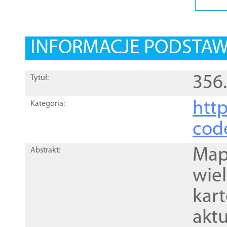
INFORMACJE PODSTA
356
Tytuł:
http
Kategoria:
cod
Mapa
Abstrakt:
wie
kar
akt