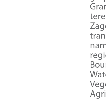
Gra
ter
Zag
tra
nam
reg
Bou
Wat
Veg
Agri