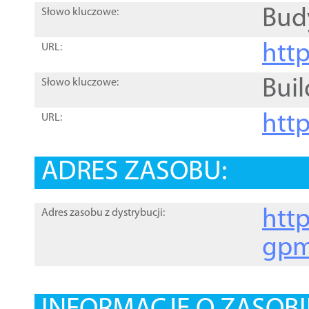
Bud
Słowo kluczowe:
htt
URL:
Buil
Słowo kluczowe:
htt
URL:
ADRES ZASOBU:
http
Adres zasobu z dystrybucji:
gpm