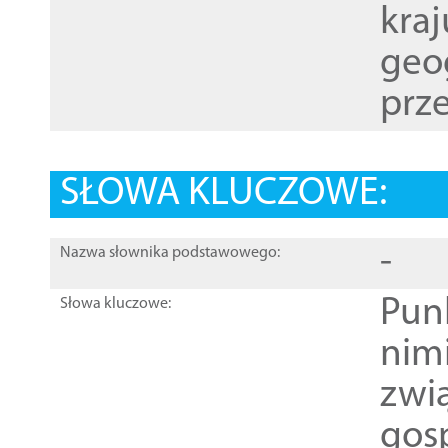
kraj
geog
prze
SŁOWA KLUCZOWE:
-
Nazwa słownika podstawowego:
Pun
Słowa kluczowe:
nim
zwi
gos