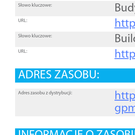
Bud
Słowo kluczowe:
htt
URL:
Buil
Słowo kluczowe:
htt
URL:
ADRES ZASOBU:
http
Adres zasobu z dystrybucji:
gpm