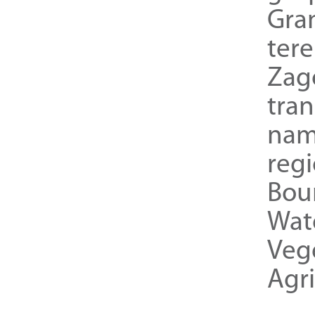
Gra
ter
Zag
tra
nam
reg
Bou
Wat
Veg
Agri