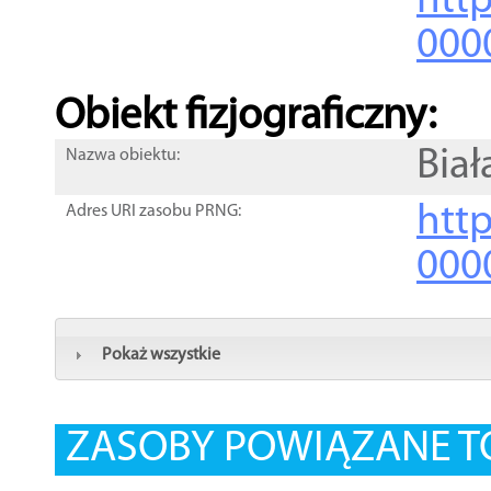
http
000
Obiekt fizjograficzny:
Biał
Nazwa obiektu:
http
Adres URI zasobu PRNG:
000
Pokaż wszystkie
ZASOBY POWIĄZANE T