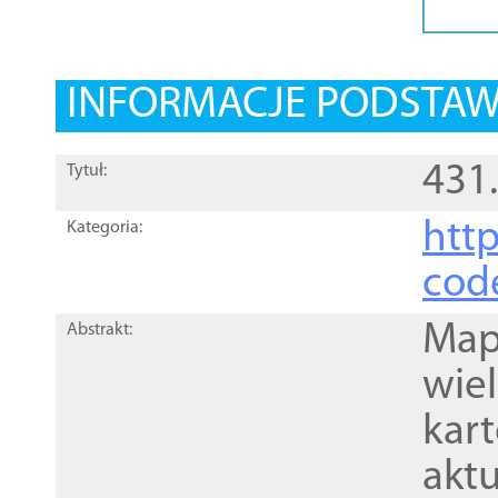
INFORMACJE PODSTA
431
Tytuł:
http
Kategoria:
cod
Mapa
Abstrakt:
wie
kar
akt