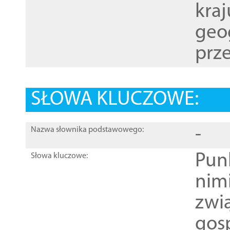
kraj
geog
prze
SŁOWA KLUCZOWE:
-
Nazwa słownika podstawowego:
Pun
Słowa kluczowe:
nim
zwi
gos