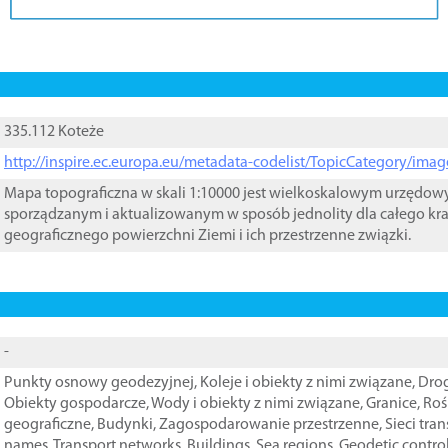
335.112 Koteże
http://inspire.ec.europa.eu/metadata-codelist/TopicCategory/im
Mapa topograficzna w skali 1:10000 jest wielkoskalowym urzędo
sporządzanym i aktualizowanym w sposób jednolity dla całego kra
geograficznego powierzchni Ziemi i ich przestrzenne związki.
-
Punkty osnowy geodezyjnej
,
Koleje i obiekty z nimi związane
,
Drog
Obiekty gospodarcze
,
Wody i obiekty z nimi związane
,
Granice
,
Roś
geograficzne
,
Budynki
,
Zagospodarowanie przestrzenne
,
Sieci tra
names
,
Transport networks
,
Buildings
,
Sea regions
,
Geodetic contro