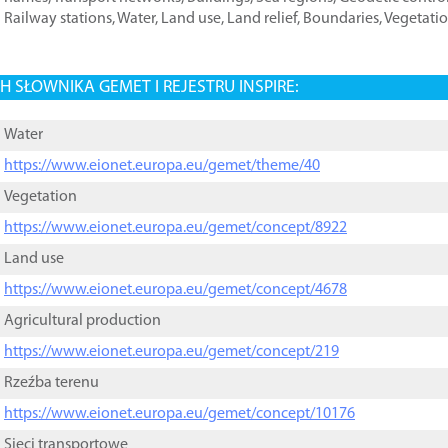
Railway stations
,
Water
,
Land use
,
Land relief
,
Boundaries
,
Vegetati
 SŁOWNIKA GEMET I REJESTRU INSPIRE:
Water
https://www.eionet.europa.eu/gemet/theme/40
Vegetation
https://www.eionet.europa.eu/gemet/concept/8922
Land use
https://www.eionet.europa.eu/gemet/concept/4678
Agricultural production
https://www.eionet.europa.eu/gemet/concept/219
Rzeźba terenu
https://www.eionet.europa.eu/gemet/concept/10176
Sieci transportowe