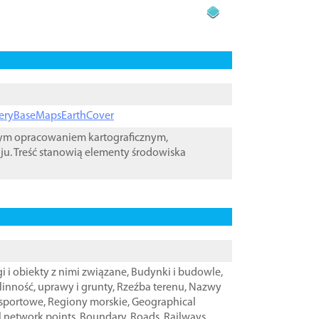
ageryBaseMapsEarthCover
wym opracowaniem kartograficznym,
ju. Treść stanowią elementy środowiska
i i obiekty z nimi związane
,
Budynki i budowle
,
linność, uprawy i grunty
,
Rzeźba terenu
,
Nazwy
nsportowe
,
Regiony morskie
,
Geographical
l network points
,
Boundary
,
Roads
,
Railways
,