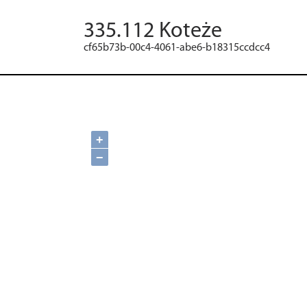
335.112 Koteże
cf65b73b-00c4-4061-abe6-b18315ccdcc4
+
−