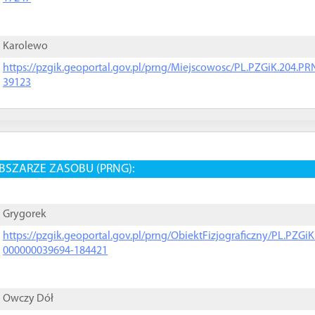
Karolewo
https://pzgik.geoportal.gov.pl/prng/Miejscowosc/PL.PZGiK.204.
39123
BSZARZE ZASOBU (PRNG):
Grygorek
https://pzgik.geoportal.gov.pl/prng/ObiektFizjograficzny/PL.PZG
000000039694-184421
Owczy Dół