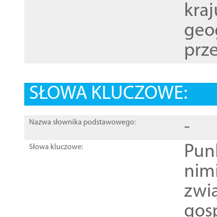
kraj
geog
prze
SŁOWA KLUCZOWE:
-
Nazwa słownika podstawowego:
Pun
Słowa kluczowe:
nim
zwi
gos