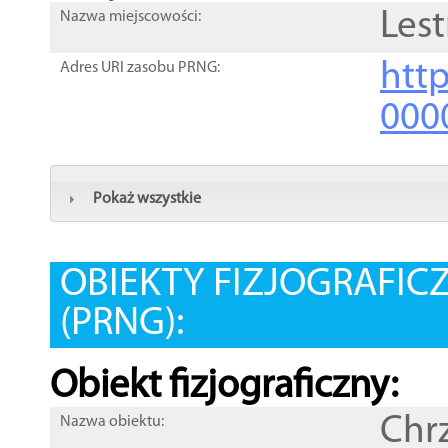
Lest
Nazwa miejscowości:
htt
Adres URI zasobu PRNG:
000
Pokaż wszystkie
OBIEKTY FIZJOGRAFIC
(PRNG):
Obiekt fizjograficzny:
Chr
Nazwa obiektu: