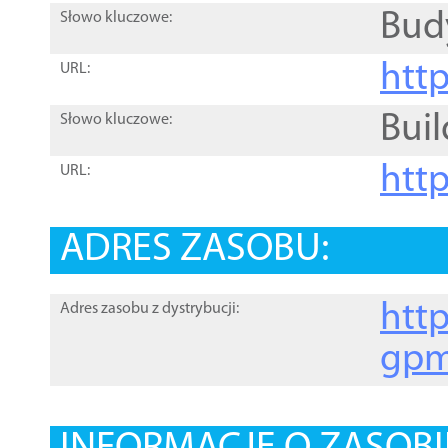
Bud
Słowo kluczowe:
htt
URL:
Buil
Słowo kluczowe:
htt
URL:
ADRES ZASOBU:
http
Adres zasobu z dystrybucji:
gpm