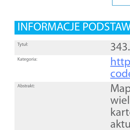
INFORMACJE PODSTA
343
Tytuł:
http
Kategoria:
cod
Mapa
Abstrakt:
wie
kar
akt