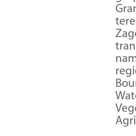
Gra
ter
Zag
tra
nam
reg
Bou
Wat
Veg
Agri