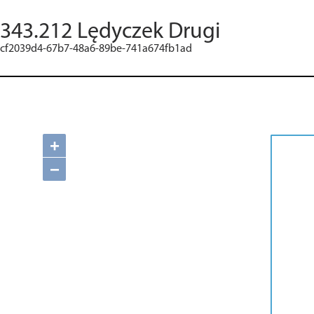
343.212 Lędyczek Drugi
cf2039d4-67b7-48a6-89be-741a674fb1ad
+
−