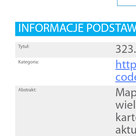
INFORMACJE PODSTA
323
Tytuł:
http
Kategoria:
cod
Mapa
Abstrakt:
wie
kar
akt