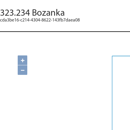
323.234 Bozanka
cda3be16-c214-4304-8622-143fb7daea08
+
−