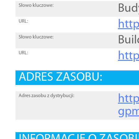
Bud
Słowo kluczowe:
htt
URL:
Buil
Słowo kluczowe:
htt
URL:
ADRES ZASOBU:
http
Adres zasobu z dystrybucji:
gpm