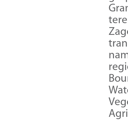
Gra
ter
Zag
tra
nam
reg
Bou
Wat
Veg
Agri