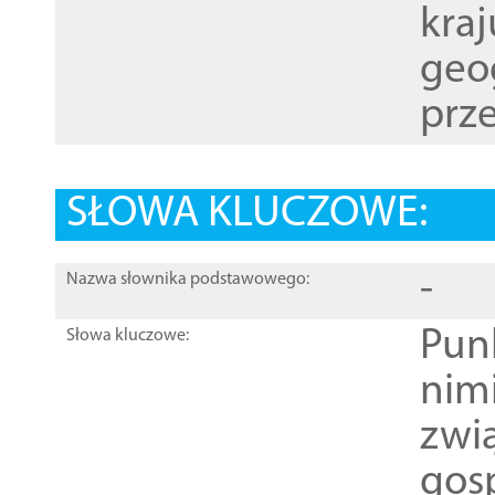
kraj
geog
prze
SŁOWA KLUCZOWE:
-
Nazwa słownika podstawowego:
Pun
Słowa kluczowe:
nim
zwi
gos