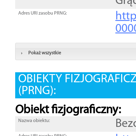
Grą
htt
Adres URI zasobu PRNG:
000
Pokaż wszystkie
OBIEKTY FIZJOGRAFIC
(PRNG):
Obiekt fizjograficzny:
Bez
Nazwa obiektu: