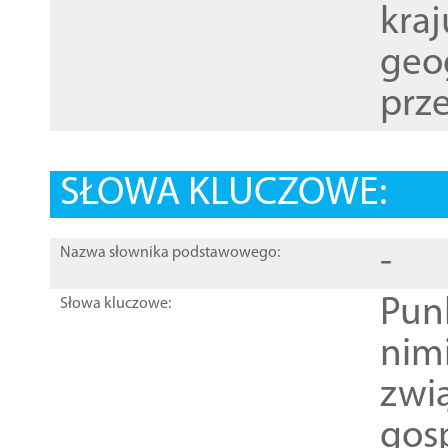
kraj
geog
prze
SŁOWA KLUCZOWE:
-
Nazwa słownika podstawowego:
Pun
Słowa kluczowe:
nim
zwi
gos