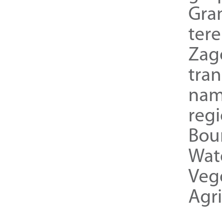
Gra
ter
Zag
tra
nam
reg
Bou
Wat
Veg
Agri