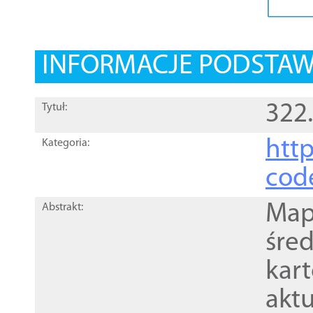
INFORMACJE PODSTA
322
Tytuł:
http
Kategoria:
cod
Mapa
Abstrakt:
śre
kar
akt