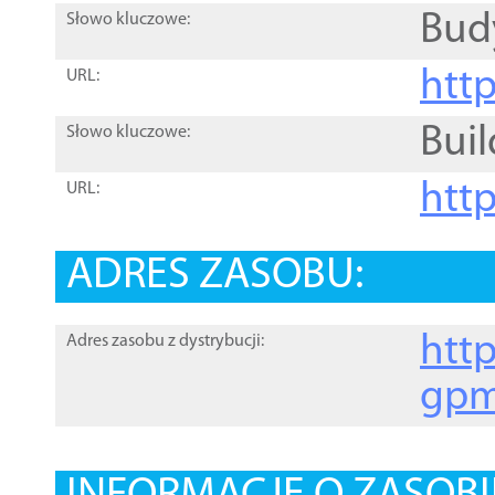
Bud
Słowo kluczowe:
htt
URL:
Buil
Słowo kluczowe:
htt
URL:
ADRES ZASOBU:
http
Adres zasobu z dystrybucji:
gpm