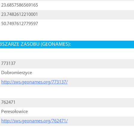
23.6857586569165
23.7482612210001
50.7497612779597
BSZARZE ZASOBU (GEONAMES):
773137
Dobromierzyce
http://sws.geonames.org/773137/
762471
Peresołowice
http://sws.geonames.org/762471/