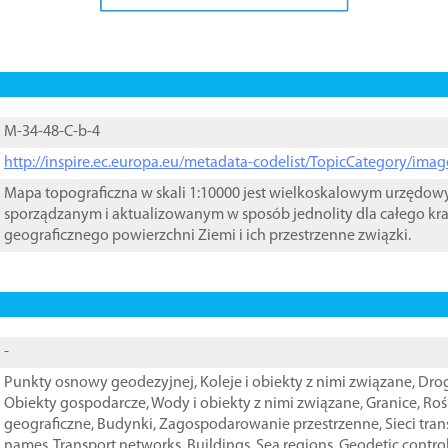
M-34-48-C-b-4
http://inspire.ec.europa.eu/metadata-codelist/TopicCategory/im
Mapa topograficzna w skali 1:10000 jest wielkoskalowym urzędo
sporządzanym i aktualizowanym w sposób jednolity dla całego kra
geograficznego powierzchni Ziemi i ich przestrzenne związki.
-
Punkty osnowy geodezyjnej
,
Koleje i obiekty z nimi związane
,
Drog
Obiekty gospodarcze
,
Wody i obiekty z nimi związane
,
Granice
,
Roś
geograficzne
,
Budynki
,
Zagospodarowanie przestrzenne
,
Sieci tra
names
,
Transport networks
,
Buildings
,
Sea regions
,
Geodetic contro