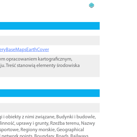
ageryBaseMapsEarthCover
wym opracowaniem kartograficznym,
ju. Treść stanowią elementy środowiska
i i obiekty z nimi związane
,
Budynki i budowle
,
linność, uprawy i grunty
,
Rzeźba terenu
,
Nazwy
nsportowe
,
Regiony morskie
,
Geographical
l network points
,
Boundary
,
Roads
,
Railways
,