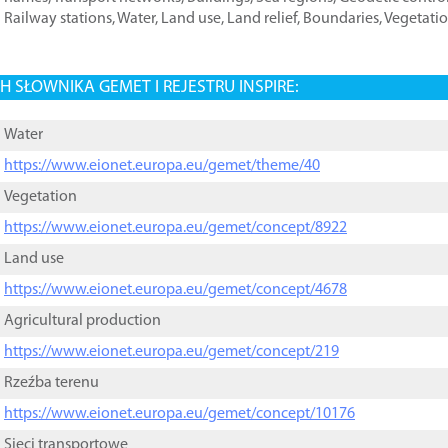
Railway stations
,
Water
,
Land use
,
Land relief
,
Boundaries
,
Vegetati
 SŁOWNIKA GEMET I REJESTRU INSPIRE:
Water
https://www.eionet.europa.eu/gemet/theme/40
Vegetation
https://www.eionet.europa.eu/gemet/concept/8922
Land use
https://www.eionet.europa.eu/gemet/concept/4678
Agricultural production
https://www.eionet.europa.eu/gemet/concept/219
Rzeźba terenu
https://www.eionet.europa.eu/gemet/concept/10176
Sieci transportowe