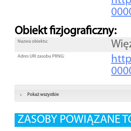
http
000
Obiekt fizjograficzny:
Wię
Nazwa obiektu:
http
Adres URI zasobu PRNG:
000
Pokaż wszystkie
ZASOBY POWIĄZANE T