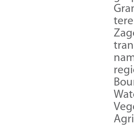
Gra
ter
Zag
tra
nam
reg
Bou
Wat
Veg
Agri