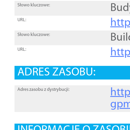
Bud
Słowo kluczowe:
htt
URL:
Buil
Słowo kluczowe:
htt
URL:
ADRES ZASOBU:
http
Adres zasobu z dystrybucji:
gpm