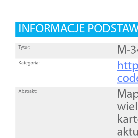
INFORMACJE PODSTA
M-3
Tytuł:
http
Kategoria:
cod
Mapa
Abstrakt:
wie
kar
akt