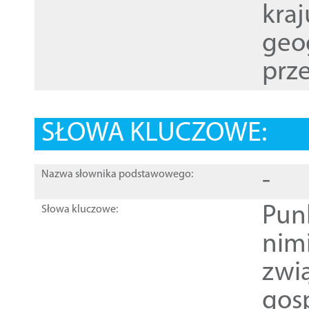
kraj
geog
prze
SŁOWA KLUCZOWE:
-
Nazwa słownika podstawowego:
Pun
Słowa kluczowe:
nim
zwi
gos