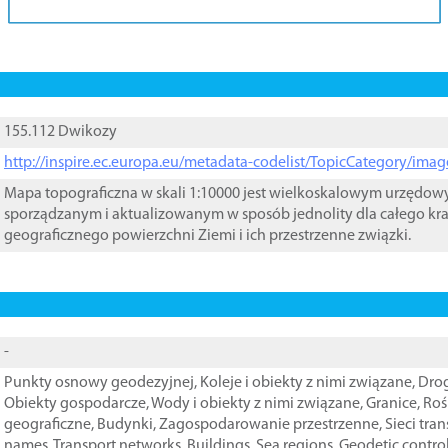
155.112 Dwikozy
http://inspire.ec.europa.eu/metadata-codelist/TopicCategory/im
Mapa topograficzna w skali 1:10000 jest wielkoskalowym urzędo
sporządzanym i aktualizowanym w sposób jednolity dla całego kra
geograficznego powierzchni Ziemi i ich przestrzenne związki.
-
Punkty osnowy geodezyjnej
,
Koleje i obiekty z nimi związane
,
Drog
Obiekty gospodarcze
,
Wody i obiekty z nimi związane
,
Granice
,
Roś
geograficzne
,
Budynki
,
Zagospodarowanie przestrzenne
,
Sieci tra
names
,
Transport networks
,
Buildings
,
Sea regions
,
Geodetic contro