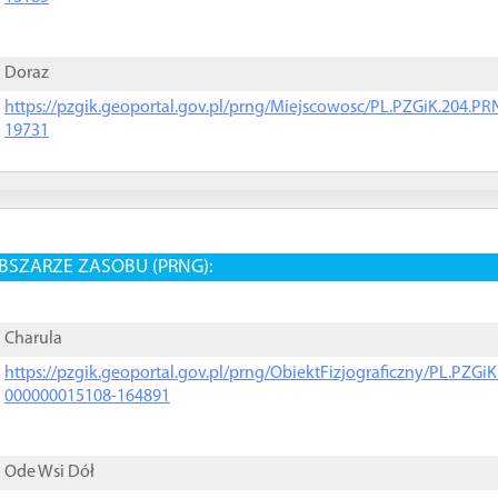
Doraz
https://pzgik.geoportal.gov.pl/prng/Miejscowosc/PL.PZGiK.204.
19731
BSZARZE ZASOBU (PRNG):
Charula
https://pzgik.geoportal.gov.pl/prng/ObiektFizjograficzny/PL.PZG
000000015108-164891
Ode Wsi Dół