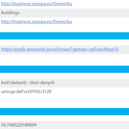
http://inspire.ec.europa.eu/theme/bu
Buildings
http://inspire.ec.europa.eu/theme/bu
https://pzgik.geoportal.gov.pl/imap/?gpmap=gpTopoNiest10
kod [
dataset
] - zbiór danych
urn:ogc:def:crs:EPSG::3120
50.7400220180604