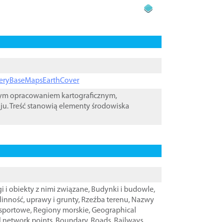
ageryBaseMapsEarthCover
wym opracowaniem kartograficznym,
ju. Treść stanowią elementy środowiska
i i obiekty z nimi związane
,
Budynki i budowle
,
linność, uprawy i grunty
,
Rzeźba terenu
,
Nazwy
nsportowe
,
Regiony morskie
,
Geographical
l network points
,
Boundary
,
Roads
,
Railways
,