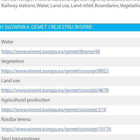
Railway stations
,
Water
,
Land use
,
Land relief
,
Boundaries
,
Vegetati
 SŁOWNIKA GEMET I REJESTRU INSPIRE:
Water
https://www.eionet.europa.eu/gemet/theme/40
Vegetation
https://www.eionet.europa.eu/gemet/concept/8922
Land use
https://www.eionet.europa.eu/gemet/concept/4678
Agricultural production
https://www.eionet.europa.eu/gemet/concept/219
Rzeźba terenu
https://www.eionet.europa.eu/gemet/concept/10176
Sieci transportowe