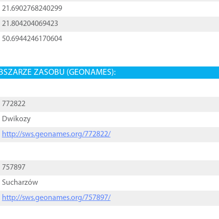
21.6902768240299
21.804204069423
50.6944246170604
BSZARZE ZASOBU (GEONAMES):
772822
Dwikozy
http://sws.geonames.org/772822/
757897
Sucharzów
http://sws.geonames.org/757897/