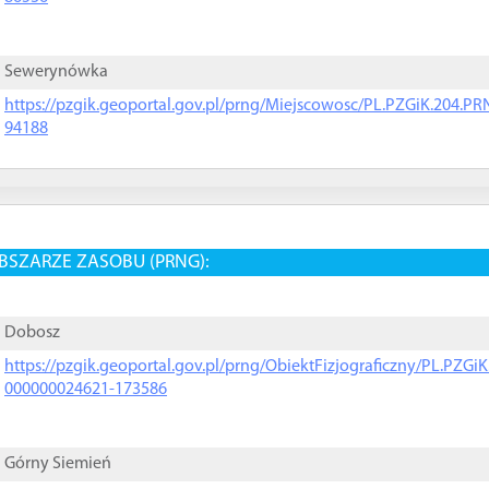
Sewerynówka
https://pzgik.geoportal.gov.pl/prng/Miejscowosc/PL.PZGiK.204.
94188
BSZARZE ZASOBU (PRNG):
Dobosz
https://pzgik.geoportal.gov.pl/prng/ObiektFizjograficzny/PL.PZG
000000024621-173586
Górny Siemień