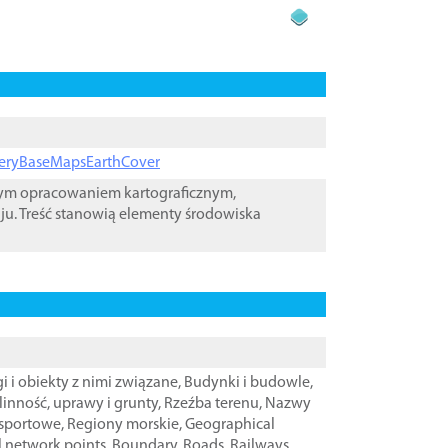
ageryBaseMapsEarthCover
wym opracowaniem kartograficznym,
ju. Treść stanowią elementy środowiska
i i obiekty z nimi związane
,
Budynki i budowle
,
linność, uprawy i grunty
,
Rzeźba terenu
,
Nazwy
nsportowe
,
Regiony morskie
,
Geographical
l network points
,
Boundary
,
Roads
,
Railways
,