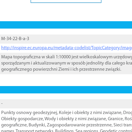
M-34-22-B-a-3
http://inspire.ec.europa.eu/metadata-codelist/TopicCategory/im
Mapa topograficzna w skali 1:10000 jest wielkoskalowym urzędo
sporządzanym i aktualizowanym w sposób jednolity dla całego kra
geograficznego powierzchni Ziemi i ich przestrzenne związki.
-
Punkty osnowy geodezyjnej
,
Koleje i obiekty z nimi związane
,
Drog
Obiekty gospodarcze
,
Wody i obiekty z nimi związane
,
Granice
,
Roś
geograficzne
,
Budynki
,
Zagospodarowanie przestrzenne
,
Sieci tra
names
,
Transport networks
,
Buildings
,
Sea regions
,
Geodetic contro