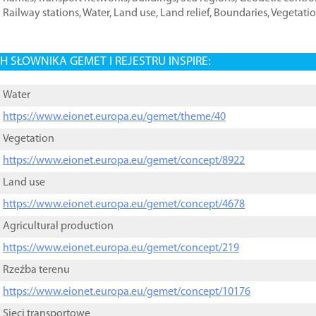
Railway stations
,
Water
,
Land use
,
Land relief
,
Boundaries
,
Vegetati
 SŁOWNIKA GEMET I REJESTRU INSPIRE:
Water
https://www.eionet.europa.eu/gemet/theme/40
Vegetation
https://www.eionet.europa.eu/gemet/concept/8922
Land use
https://www.eionet.europa.eu/gemet/concept/4678
Agricultural production
https://www.eionet.europa.eu/gemet/concept/219
Rzeźba terenu
https://www.eionet.europa.eu/gemet/concept/10176
Sieci transportowe