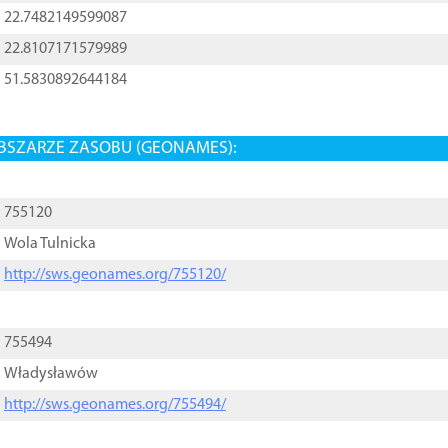
22.7482149599087
22.8107171579989
51.5830892644184
BSZARZE ZASOBU (GEONAMES):
755120
Wola Tulnicka
http://sws.geonames.org/755120/
755494
Władysławów
http://sws.geonames.org/755494/