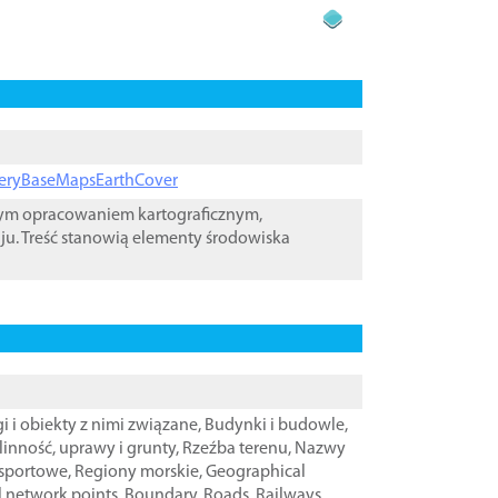
ageryBaseMapsEarthCover
wym opracowaniem kartograficznym,
ju. Treść stanowią elementy środowiska
i i obiekty z nimi związane
,
Budynki i budowle
,
linność, uprawy i grunty
,
Rzeźba terenu
,
Nazwy
nsportowe
,
Regiony morskie
,
Geographical
l network points
,
Boundary
,
Roads
,
Railways
,