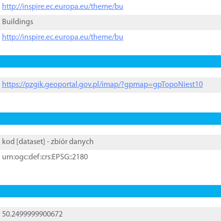
http://inspire.ec.europa.eu/theme/bu
Buildings
http://inspire.ec.europa.eu/theme/bu
https://pzgik.geoportal.gov.pl/imap/?gpmap=gpTopoNiest10
kod [
dataset
] - zbiór danych
urn:ogc:def:crs:EPSG::2180
50.2499999900672