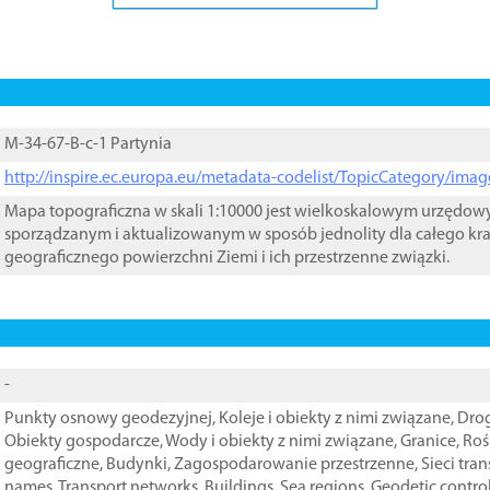
M-34-67-B-c-1 Partynia
http://inspire.ec.europa.eu/metadata-codelist/TopicCategory/im
Mapa topograficzna w skali 1:10000 jest wielkoskalowym urzędo
sporządzanym i aktualizowanym w sposób jednolity dla całego kra
geograficznego powierzchni Ziemi i ich przestrzenne związki.
-
Punkty osnowy geodezyjnej
,
Koleje i obiekty z nimi związane
,
Drog
Obiekty gospodarcze
,
Wody i obiekty z nimi związane
,
Granice
,
Roś
geograficzne
,
Budynki
,
Zagospodarowanie przestrzenne
,
Sieci tra
names
,
Transport networks
,
Buildings
,
Sea regions
,
Geodetic contro