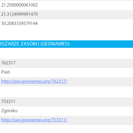
21.2500000061002
21.3124999991479
50.2083339579144
BSZARZE ZASOBU (GEONAMES):
762317
Pień
http://sws.geonames.org/762317/
753311
Zgórsko
http://sws.geonames.org/753311/