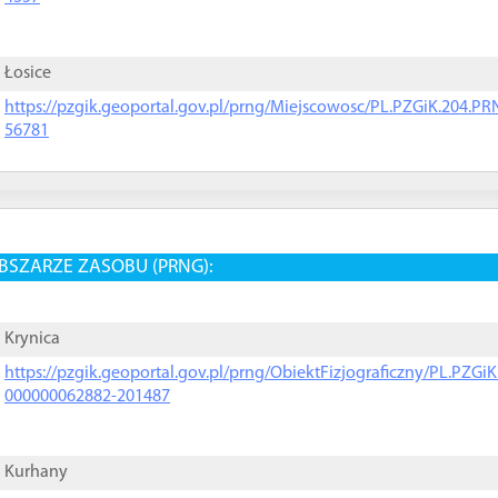
Łosice
https://pzgik.geoportal.gov.pl/prng/Miejscowosc/PL.PZGiK.204.
56781
BSZARZE ZASOBU (PRNG):
Krynica
https://pzgik.geoportal.gov.pl/prng/ObiektFizjograficzny/PL.PZG
000000062882-201487
Kurhany