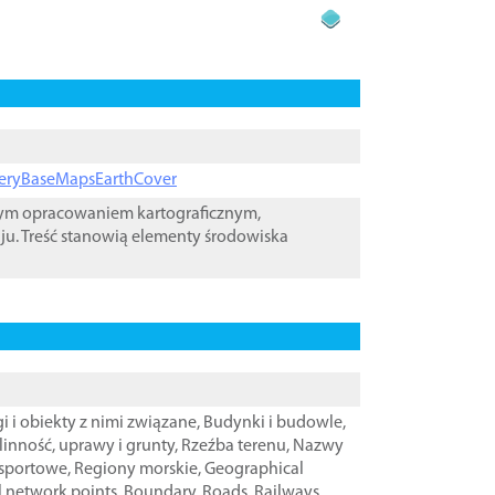
ageryBaseMapsEarthCover
wym opracowaniem kartograficznym,
ju. Treść stanowią elementy środowiska
i i obiekty z nimi związane
,
Budynki i budowle
,
linność, uprawy i grunty
,
Rzeźba terenu
,
Nazwy
nsportowe
,
Regiony morskie
,
Geographical
l network points
,
Boundary
,
Roads
,
Railways
,