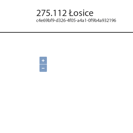
275.112 Łosice
c4e69bf9-d326-4f05-a4a1-0f9b4a932196
+
−