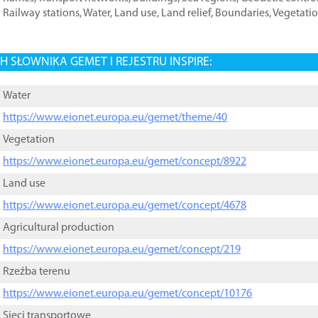
Railway stations
,
Water
,
Land use
,
Land relief
,
Boundaries
,
Vegetati
 SŁOWNIKA GEMET I REJESTRU INSPIRE:
Water
https://www.eionet.europa.eu/gemet/theme/40
Vegetation
https://www.eionet.europa.eu/gemet/concept/8922
Land use
https://www.eionet.europa.eu/gemet/concept/4678
Agricultural production
https://www.eionet.europa.eu/gemet/concept/219
Rzeźba terenu
https://www.eionet.europa.eu/gemet/concept/10176
Sieci transportowe