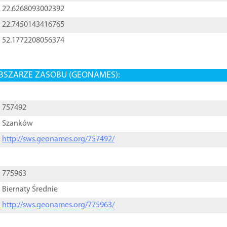
22.6268093002392
22.7450143416765
52.1772208056374
BSZARZE ZASOBU (GEONAMES):
757492
Szanków
http://sws.geonames.org/757492/
775963
Biernaty Średnie
http://sws.geonames.org/775963/