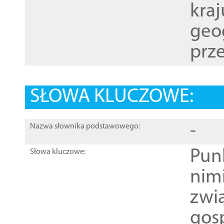
kraj
geog
prze
SŁOWA KLUCZOWE:
-
Nazwa słownika podstawowego:
Pun
Słowa kluczowe:
nim
zwi
gos