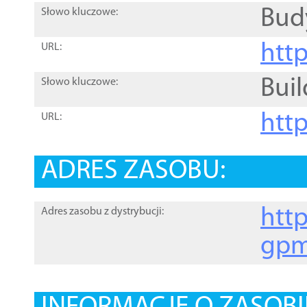
Bud
Słowo kluczowe:
htt
URL:
Buil
Słowo kluczowe:
htt
URL:
ADRES ZASOBU:
http
Adres zasobu z dystrybucji:
gpm