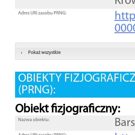
Kro
htt
Adres URI zasobu PRNG:
000
Pokaż wszystkie
OBIEKTY FIZJOGRAFIC
(PRNG):
Obiekt fizjograficzny:
Bar
Nazwa obiektu: