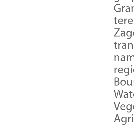
Gra
ter
Zag
tra
nam
reg
Bou
Wat
Veg
Agri