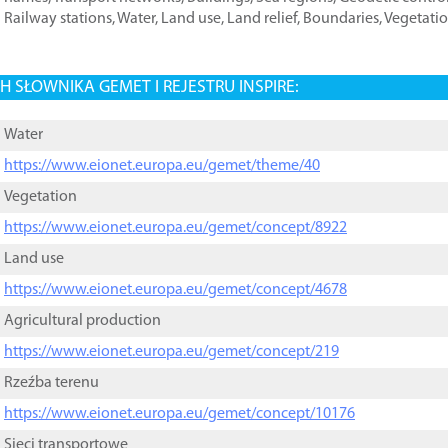
Railway stations
,
Water
,
Land use
,
Land relief
,
Boundaries
,
Vegetati
 SŁOWNIKA GEMET I REJESTRU INSPIRE:
Water
https://www.eionet.europa.eu/gemet/theme/40
Vegetation
https://www.eionet.europa.eu/gemet/concept/8922
Land use
https://www.eionet.europa.eu/gemet/concept/4678
Agricultural production
https://www.eionet.europa.eu/gemet/concept/219
Rzeźba terenu
https://www.eionet.europa.eu/gemet/concept/10176
Sieci transportowe