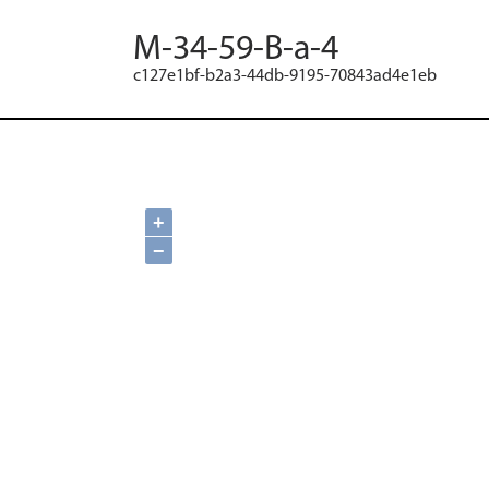
M-34-59-B-a-4
c127e1bf-b2a3-44db-9195-70843ad4e1eb
+
−