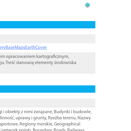
ageryBaseMapsEarthCover
wym opracowaniem kartograficznym,
ju. Treść stanowią elementy środowiska
i i obiekty z nimi związane
,
Budynki i budowle
,
linność, uprawy i grunty
,
Rzeźba terenu
,
Nazwy
nsportowe
,
Regiony morskie
,
Geographical
l network points
,
Boundary
,
Roads
,
Railways
,