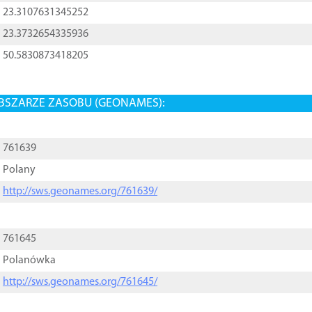
23.3107631345252
23.3732654335936
50.5830873418205
BSZARZE ZASOBU (GEONAMES):
761639
Polany
http://sws.geonames.org/761639/
761645
Polanówka
http://sws.geonames.org/761645/