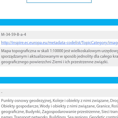
M-34-59-B-a-4
http://inspire.ec.europa.eu/metadata-codelist/TopicCategory/im
Mapa topograficzna w skali 1:10000 jest wielkoskalowym urzędo
sporządzanym i aktualizowanym w sposób jednolity dla całego kra
geograficznego powierzchni Ziemi i ich przestrzenne związki.
-
Punkty osnowy geodezyjnej
,
Koleje i obiekty z nimi związane
,
Drog
Obiekty gospodarcze
,
Wody i obiekty z nimi związane
,
Granice
,
Roś
geograficzne
,
Budynki
,
Zagospodarowanie przestrzenne
,
Sieci tra
names
,
Transport networks
,
Buildings
,
Sea regions
,
Geodetic contro