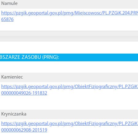
Namule
https://pzgik.geoportal.gov.pl/prng/Miejscowosc/PL.PZGiK.204.
65876
BSZARZE ZASOBU (PRNG):
Kamieniec
https://pzgik.geoportal.gov.pl/prng/ObiektFizjograficzny/PL.PZG
000000049026-191832
Kryniczanka
https://pzgik.geoportal.gov.pl/prng/ObiektFizjograficzny/PL.PZG
000000062908-201519