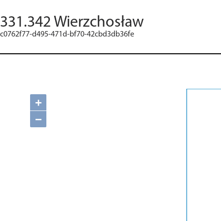
331.342 Wierzchosław
c0762f77-d495-471d-bf70-42cbd3db36fe
+
−