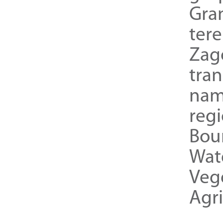
Gra
ter
Zag
tra
nam
reg
Bou
Wat
Veg
Agri