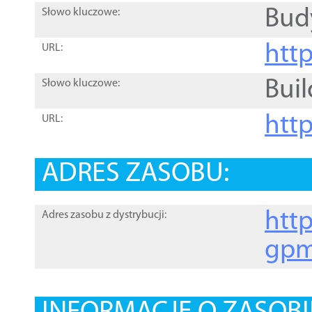
Bud
Słowo kluczowe:
htt
URL:
Buil
Słowo kluczowe:
htt
URL:
ADRES ZASOBU:
http
Adres zasobu z dystrybucji:
gpm