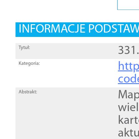
INFORMACJE PODSTA
331
Tytuł:
http
Kategoria:
cod
Mapa
Abstrakt:
wie
kar
akt