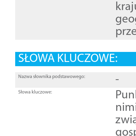
kraj
geog
prze
SŁOWA KLUCZOWE:
-
Nazwa słownika podstawowego:
Pun
Słowa kluczowe:
nim
zwi
gos