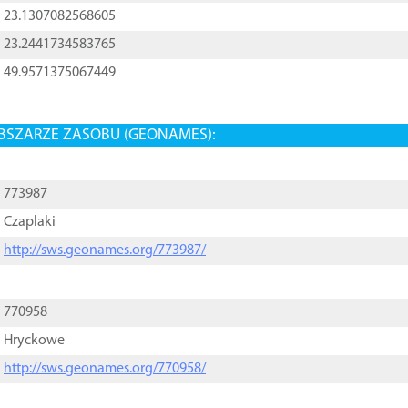
23.1307082568605
23.2441734583765
49.9571375067449
BSZARZE ZASOBU (GEONAMES):
773987
Czaplaki
http://sws.geonames.org/773987/
770958
Hryckowe
http://sws.geonames.org/770958/