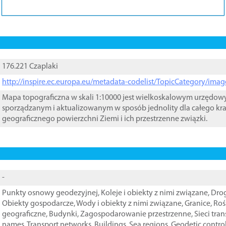
176.221 Czaplaki
http://inspire.ec.europa.eu/metadata-codelist/TopicCategory/im
Mapa topograficzna w skali 1:10000 jest wielkoskalowym urzędo
sporządzanym i aktualizowanym w sposób jednolity dla całego kra
geograficznego powierzchni Ziemi i ich przestrzenne związki.
-
Punkty osnowy geodezyjnej
,
Koleje i obiekty z nimi związane
,
Drog
Obiekty gospodarcze
,
Wody i obiekty z nimi związane
,
Granice
,
Roś
geograficzne
,
Budynki
,
Zagospodarowanie przestrzenne
,
Sieci tra
names
,
Transport networks
,
Buildings
,
Sea regions
,
Geodetic contro