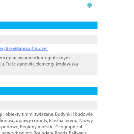
ageryBaseMapsEarthCover
wym opracowaniem kartograficznym,
ju. Treść stanowią elementy środowiska
i i obiekty z nimi związane
,
Budynki i budowle
,
linność, uprawy i grunty
,
Rzeźba terenu
,
Nazwy
nsportowe
,
Regiony morskie
,
Geographical
l network points
,
Boundary
,
Roads
,
Railways
,