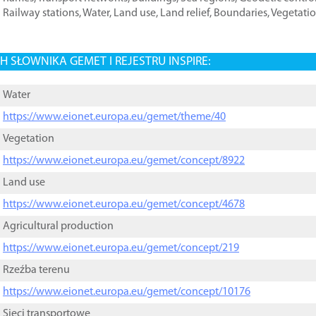
Railway stations
,
Water
,
Land use
,
Land relief
,
Boundaries
,
Vegetati
 SŁOWNIKA GEMET I REJESTRU INSPIRE:
Water
https://www.eionet.europa.eu/gemet/theme/40
Vegetation
https://www.eionet.europa.eu/gemet/concept/8922
Land use
https://www.eionet.europa.eu/gemet/concept/4678
Agricultural production
https://www.eionet.europa.eu/gemet/concept/219
Rzeźba terenu
https://www.eionet.europa.eu/gemet/concept/10176
Sieci transportowe