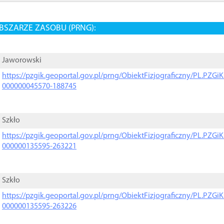
BSZARZE ZASOBU (PRNG):
Jaworowski
https://pzgik.geoportal.gov.pl/prng/ObiektFizjograficzny/PL.PZG
000000045570-188745
Szkło
https://pzgik.geoportal.gov.pl/prng/ObiektFizjograficzny/PL.PZG
000000135595-263221
Szkło
https://pzgik.geoportal.gov.pl/prng/ObiektFizjograficzny/PL.PZG
000000135595-263226