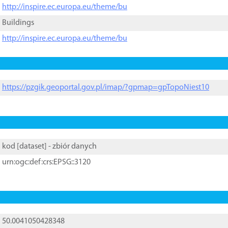
http://inspire.ec.europa.eu/theme/bu
Buildings
http://inspire.ec.europa.eu/theme/bu
https://pzgik.geoportal.gov.pl/imap/?gpmap=gpTopoNiest10
kod [
dataset
] - zbiór danych
urn:ogc:def:crs:EPSG::3120
50.0041050428348