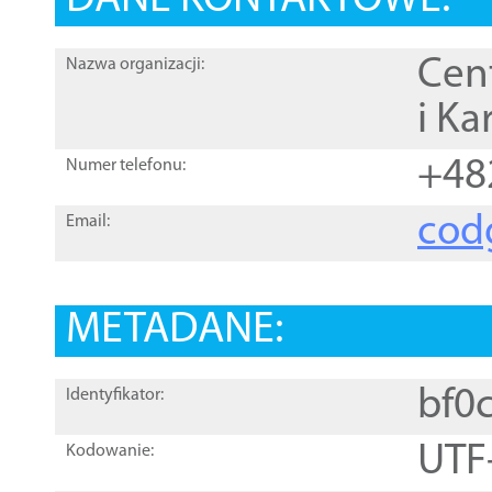
DANE KONTAKTOWE:
Cen
Nazwa organizacji:
i Ka
+48
Numer telefonu:
cod
Email:
METADANE:
bf0
Identyfikator:
UTF
Kodowanie: