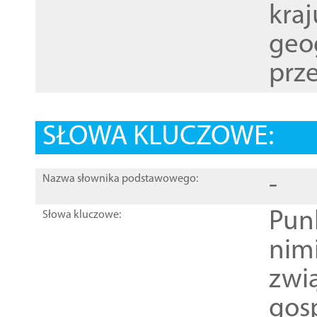
kraj
geog
prze
SŁOWA KLUCZOWE:
-
Nazwa słownika podstawowego:
Pun
Słowa kluczowe:
nim
zwi
gos