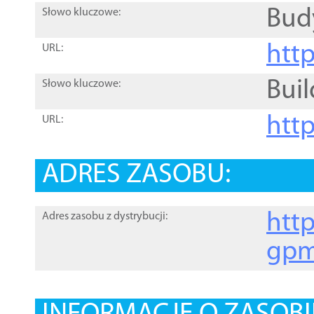
Bud
Słowo kluczowe:
htt
URL:
Buil
Słowo kluczowe:
htt
URL:
ADRES ZASOBU:
http
Adres zasobu z dystrybucji:
gpm