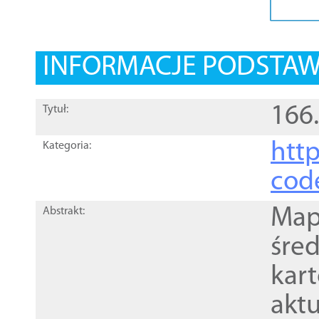
INFORMACJE PODSTA
166
Tytuł:
http
Kategoria:
cod
Mapa
Abstrakt:
śre
kar
akt