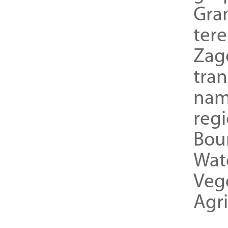
Gra
ter
Zag
tra
nam
reg
Bou
Wat
Veg
Agri