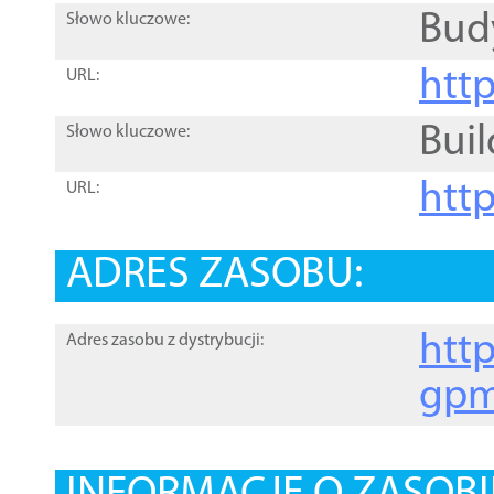
Bud
Słowo kluczowe:
htt
URL:
Buil
Słowo kluczowe:
htt
URL:
ADRES ZASOBU:
http
Adres zasobu z dystrybucji:
gpm