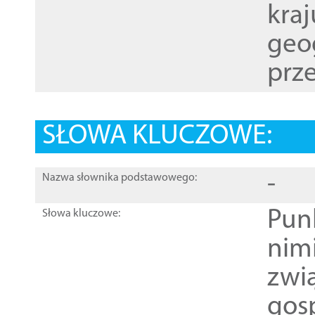
kraj
geog
prze
SŁOWA KLUCZOWE:
-
Nazwa słownika podstawowego:
Pun
Słowa kluczowe:
nim
zwi
gos