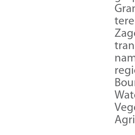
Gra
ter
Zag
tra
nam
reg
Bou
Wat
Veg
Agri