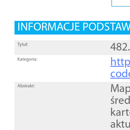
INFORMACJE PODSTA
482
Tytuł:
http
Kategoria:
cod
Mapa
Abstrakt:
śre
kar
akt