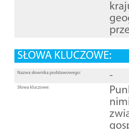
kraj
geog
prze
SŁOWA KLUCZOWE:
-
Nazwa słownika podstawowego:
Pun
Słowa kluczowe:
nim
zwi
gos