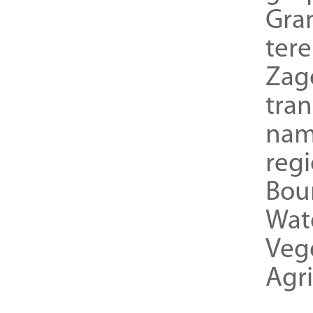
Gra
ter
Zag
tra
nam
reg
Bou
Wat
Veg
Agri