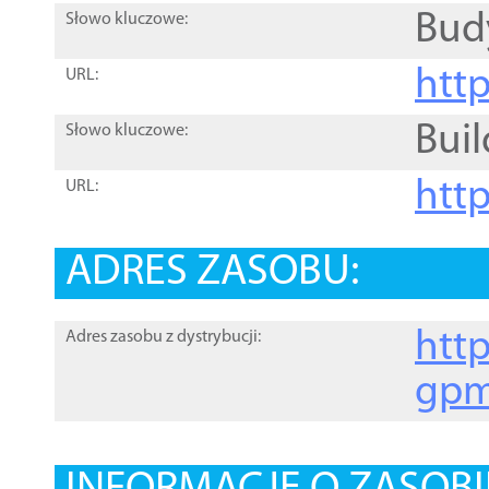
Bud
Słowo kluczowe:
htt
URL:
Buil
Słowo kluczowe:
htt
URL:
ADRES ZASOBU:
http
Adres zasobu z dystrybucji:
gpm