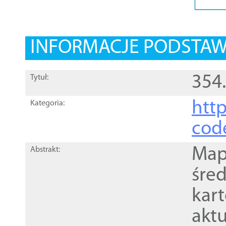
INFORMACJE PODSTA
354.
Tytuł:
http
Kategoria:
cod
Mapa
Abstrakt:
śre
kar
akt