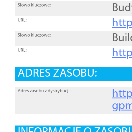
Bud
Słowo kluczowe:
htt
URL:
Buil
Słowo kluczowe:
htt
URL:
ADRES ZASOBU:
http
Adres zasobu z dystrybucji:
gpm