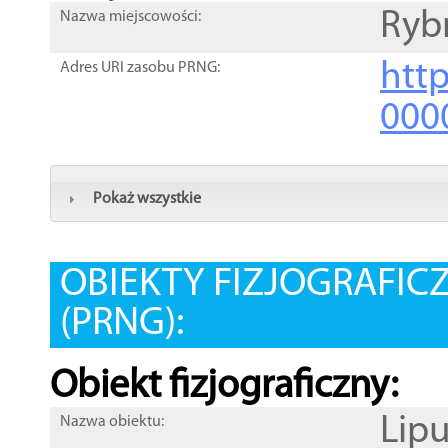
Ryb
Nazwa miejscowości:
htt
Adres URI zasobu PRNG:
000
Pokaż wszystkie
OBIEKTY FIZJOGRAFIC
(PRNG):
Obiekt fizjograficzny:
Lip
Nazwa obiektu: