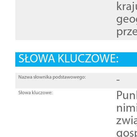
kraj
geog
prze
SŁOWA KLUCZOWE:
-
Nazwa słownika podstawowego:
Pun
Słowa kluczowe:
nim
zwi
gos