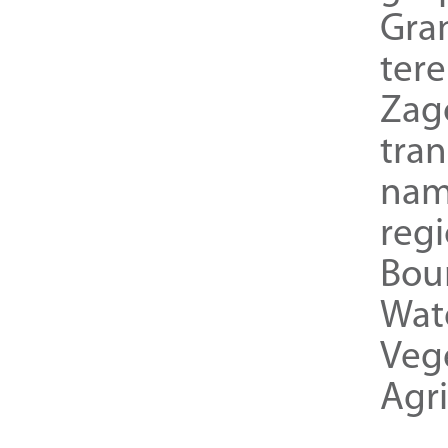
Gra
ter
Zag
tra
nam
reg
Bou
Wat
Veg
Agri