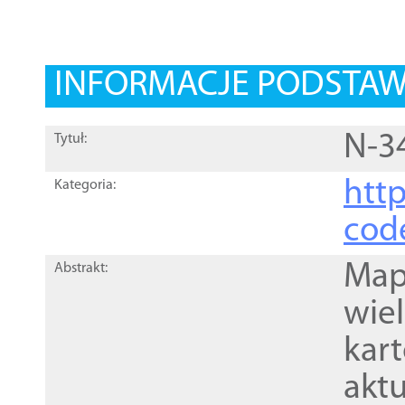
INFORMACJE PODSTA
N-3
Tytuł:
http
Kategoria:
cod
Mapa
Abstrakt:
wie
kar
akt