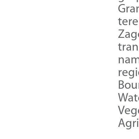
Gra
ter
Zag
tra
nam
reg
Bou
Wat
Veg
Agri