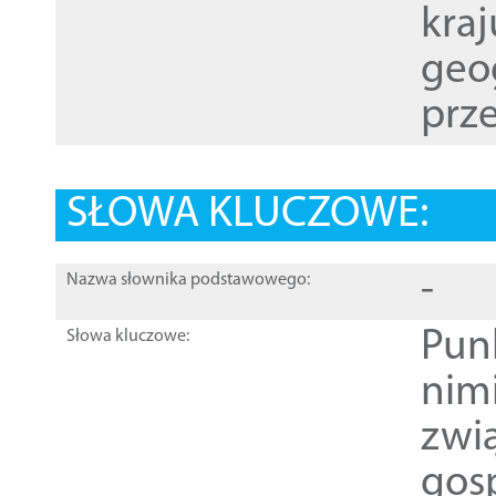
kraj
geog
prze
SŁOWA KLUCZOWE:
-
Nazwa słownika podstawowego:
Pun
Słowa kluczowe:
nim
zwi
gos