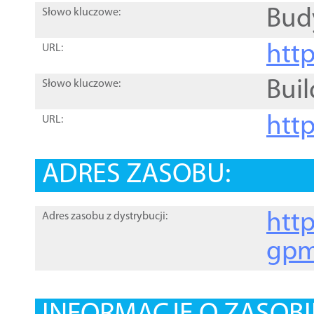
Bud
Słowo kluczowe:
htt
URL:
Buil
Słowo kluczowe:
htt
URL:
ADRES ZASOBU:
http
Adres zasobu z dystrybucji:
gpm