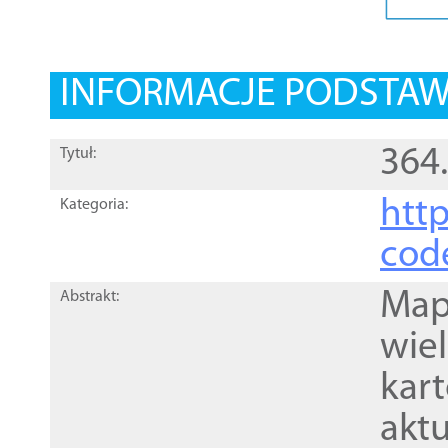
INFORMACJE PODSTA
364
Tytuł:
http
Kategoria:
cod
Mapa
Abstrakt:
wie
kar
akt