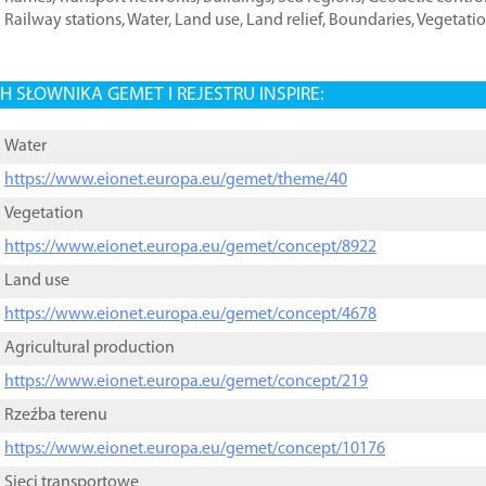
Railway stations
,
Water
,
Land use
,
Land relief
,
Boundaries
,
Vegetati
 SŁOWNIKA GEMET I REJESTRU INSPIRE:
Water
https://www.eionet.europa.eu/gemet/theme/40
Vegetation
https://www.eionet.europa.eu/gemet/concept/8922
Land use
https://www.eionet.europa.eu/gemet/concept/4678
Agricultural production
https://www.eionet.europa.eu/gemet/concept/219
Rzeźba terenu
https://www.eionet.europa.eu/gemet/concept/10176
Sieci transportowe