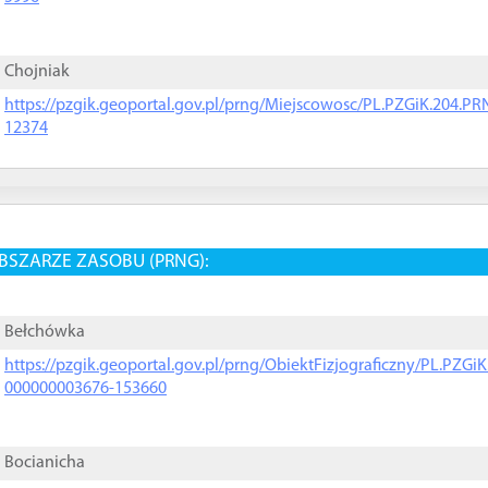
Chojniak
https://pzgik.geoportal.gov.pl/prng/Miejscowosc/PL.PZGiK.204.
12374
BSZARZE ZASOBU (PRNG):
Bełchówka
https://pzgik.geoportal.gov.pl/prng/ObiektFizjograficzny/PL.PZG
000000003676-153660
Bocianicha