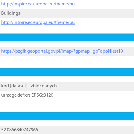
http://inspire.ec.europa.eu/theme/bu
Buildings
http://inspire.ec.europa.eu/theme/bu
https://pzgik.geoportal.gov.pl/imap/?gpmap=gpTopoNiest10
kod [
dataset
] - zbiór danych
urn:ogc:def:crs:EPSG::3120
52.0866840747966