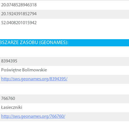
20.0748528946318
20.1924391852794
52.0408201015942
BSZARZE ZASOBU (GEONAMES):
8394395
Poświętne Bolimowskie
http://sws.geonames.org/8394395/
766760
Łasieczniki
http://sws.geonames.org/766760/