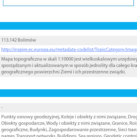
113.142 Bolimów
http://inspire.ec.europa.eu/metadata-codelist/TopicCategory/im
Mapa topograficzna w skali 1:10000 jest wielkoskalowym urzędo
sporządzanym i aktualizowanym w sposób jednolity dla całego kra
geograficznego powierzchni Ziemi i ich przestrzenne związki.
-
Punkty osnowy geodezyjnej
,
Koleje i obiekty z nimi związane
,
Drog
Obiekty gospodarcze
,
Wody i obiekty z nimi związane
,
Granice
,
Roś
geograficzne
,
Budynki
,
Zagospodarowanie przestrzenne
,
Sieci tra
names
,
Transport networks
,
Buildings
,
Sea regions
,
Geodetic contro