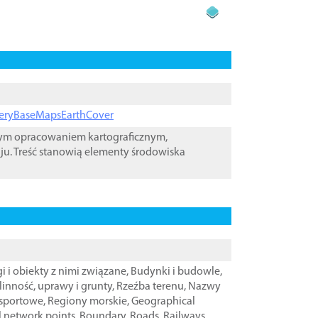
ageryBaseMapsEarthCover
wym opracowaniem kartograficznym,
ju. Treść stanowią elementy środowiska
i i obiekty z nimi związane
,
Budynki i budowle
,
linność, uprawy i grunty
,
Rzeźba terenu
,
Nazwy
nsportowe
,
Regiony morskie
,
Geographical
l network points
,
Boundary
,
Roads
,
Railways
,