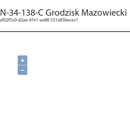
N-34-138-C Grodzisk Mazowiecki
af02f5c0-d2ae-47e1-ae88-531a85becec1
+
−