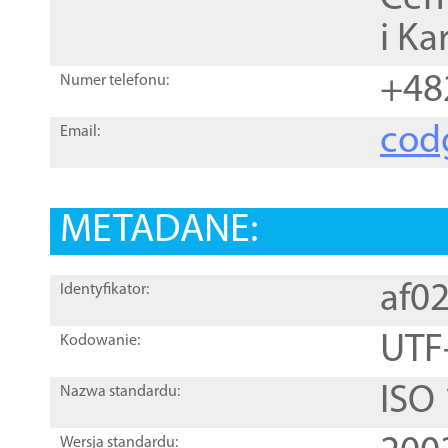
i Ka
+48
Numer telefonu:
cod
Email:
METADANE:
af0
Identyfikator:
UTF
Kodowanie:
ISO
Nazwa standardu:
Wersja standardu: