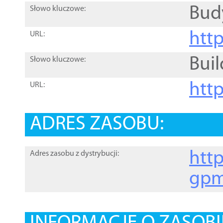
Bud
Słowo kluczowe:
htt
URL:
Buil
Słowo kluczowe:
htt
URL:
ADRES ZASOBU:
http
Adres zasobu z dystrybucji:
gpm