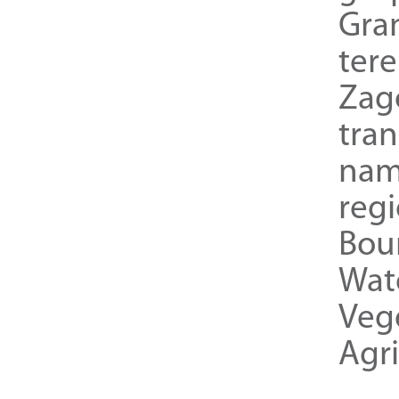
Gra
ter
Zag
tra
nam
reg
Bou
Wat
Veg
Agri