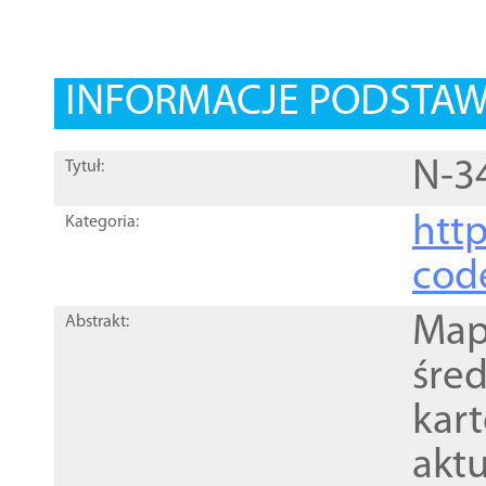
INFORMACJE PODSTA
N-3
Tytuł:
http
Kategoria:
cod
Mapa
Abstrakt:
śre
kar
akt