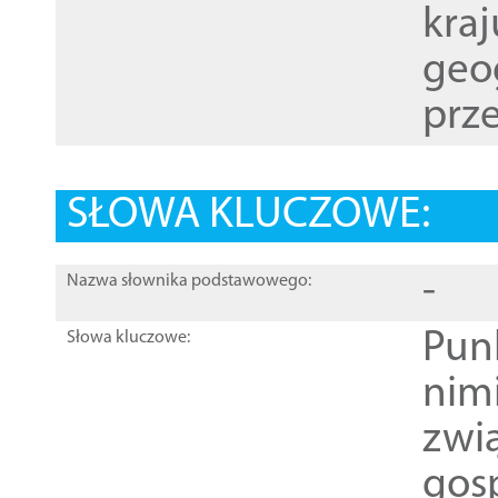
kraj
geog
prze
SŁOWA KLUCZOWE:
-
Nazwa słownika podstawowego:
Pun
Słowa kluczowe:
nim
zwi
gos