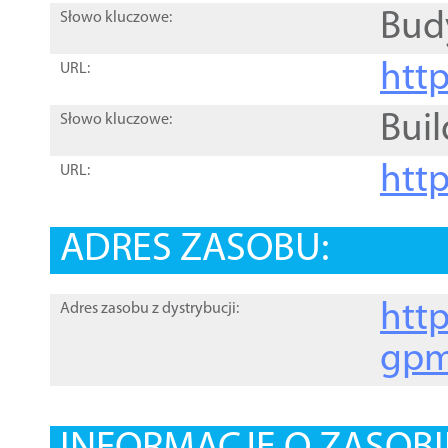
Bud
Słowo kluczowe:
htt
URL:
Buil
Słowo kluczowe:
htt
URL:
ADRES ZASOBU:
http
Adres zasobu z dystrybucji:
gpm