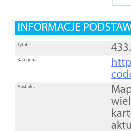
INFORMACJE PODSTA
433
Tytuł:
http
Kategoria:
cod
Mapa
Abstrakt:
wie
kar
akt