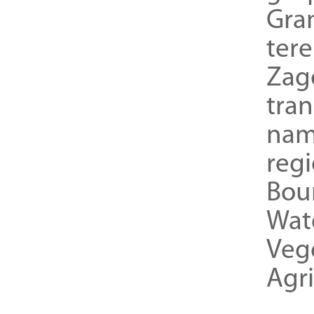
Gra
ter
Zag
tra
nam
reg
Bou
Wat
Veg
Agri