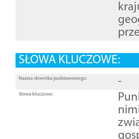
kraj
geog
prze
SŁOWA KLUCZOWE:
-
Nazwa słownika podstawowego:
Pun
Słowa kluczowe:
nim
zwi
gos