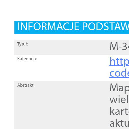
INFORMACJE PODSTA
M-3
Tytuł:
http
Kategoria:
cod
Mapa
Abstrakt:
wie
kar
akt