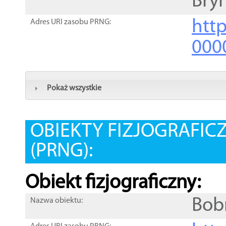
Bry
htt
Adres URI zasobu PRNG:
000
Pokaż wszystkie
OBIEKTY FIZJOGRAFIC
(PRNG):
Obiekt fizjograficzny:
Bob
Nazwa obiektu: