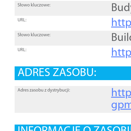
Bud
Słowo kluczowe:
htt
URL:
Buil
Słowo kluczowe:
htt
URL:
ADRES ZASOBU:
http
Adres zasobu z dystrybucji:
gpm