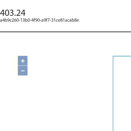
403.24
a4b9c260-13b0-4f90-a9f7-31ce81acab8e
+
−