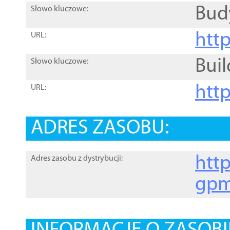
Bud
Słowo kluczowe:
htt
URL:
Buil
Słowo kluczowe:
htt
URL:
ADRES ZASOBU:
http
Adres zasobu z dystrybucji:
gpm