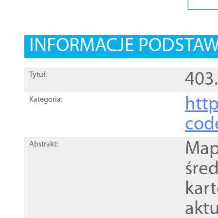
INFORMACJE PODSTA
403
Tytuł:
http
Kategoria:
cod
Mapa
Abstrakt:
śre
kar
akt