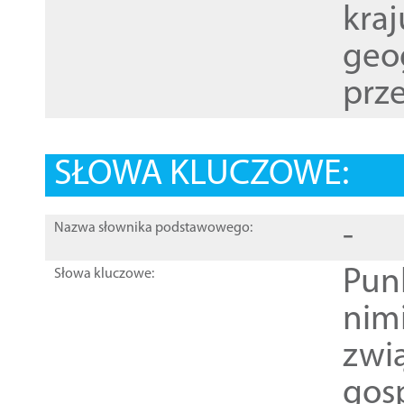
kraj
geog
prze
SŁOWA KLUCZOWE:
-
Nazwa słownika podstawowego:
Pun
Słowa kluczowe:
nim
zwi
gos