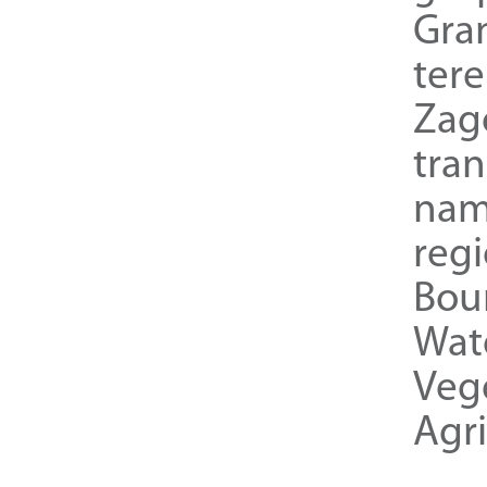
Gra
ter
Zag
tra
nam
reg
Bou
Wat
Veg
Agri