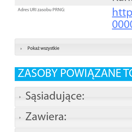
http
Adres URI zasobu PRNG:
000
Pokaż wszystkie
ZASOBY POWIĄZANE T
Sąsiadujące:
Zawiera: