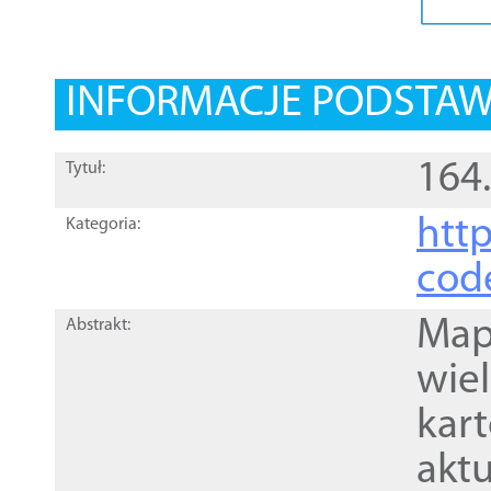
INFORMACJE PODSTA
164
Tytuł:
http
Kategoria:
cod
Mapa
Abstrakt:
wie
kar
akt