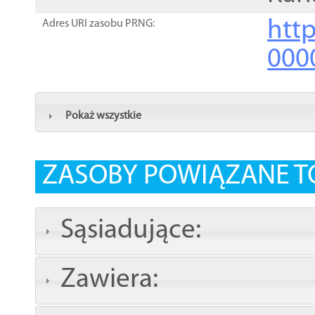
http
Adres URI zasobu PRNG:
000
Pokaż wszystkie
ZASOBY POWIĄZANE T
Sąsiadujące:
Zawiera: