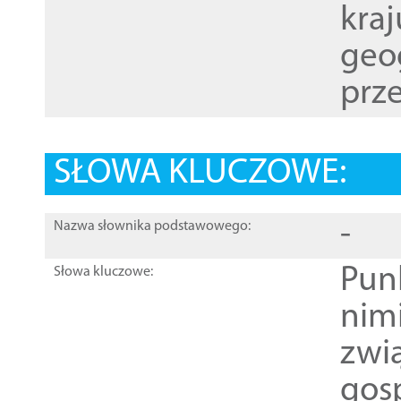
kraj
geog
prze
SŁOWA KLUCZOWE:
-
Nazwa słownika podstawowego:
Pun
Słowa kluczowe:
nim
zwi
gos