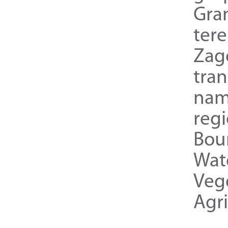
Gra
ter
Zag
tra
nam
reg
Bou
Wat
Veg
Agri