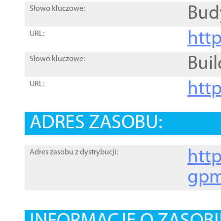
Bud
Słowo kluczowe:
htt
URL:
Buil
Słowo kluczowe:
htt
URL:
ADRES ZASOBU:
http
Adres zasobu z dystrybucji:
gpm