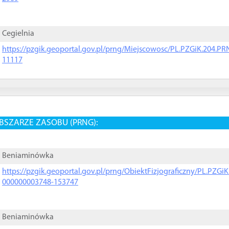
Cegielnia
https://pzgik.geoportal.gov.pl/prng/Miejscowosc/PL.PZGiK.204.
11117
BSZARZE ZASOBU (PRNG):
Beniaminówka
https://pzgik.geoportal.gov.pl/prng/ObiektFizjograficzny/PL.PZG
000000003748-153747
Beniaminówka