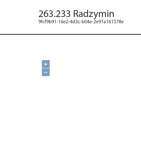
263.233 Radzymin
9fcf9b91-16e2-4d3c-b04e-2e91a161578e
+
−