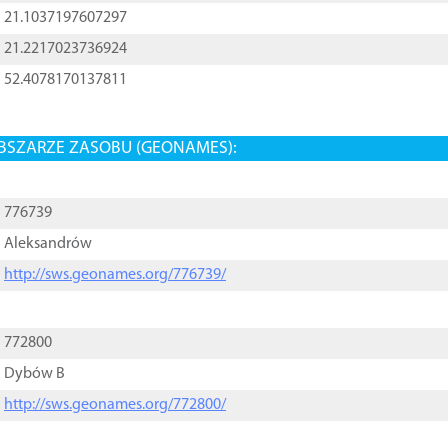
21.1037197607297
21.2217023736924
52.4078170137811
BSZARZE ZASOBU (GEONAMES):
776739
Aleksandrów
http://sws.geonames.org/776739/
772800
Dybów B
http://sws.geonames.org/772800/