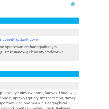
ageryBaseMapsEarthCover
wym opracowaniem kartograficznym,
ju. Treść stanowią elementy środowiska
i i obiekty z nimi związane
,
Budynki i budowle
,
linność, uprawy i grunty
,
Rzeźba terenu
,
Nazwy
nsportowe
,
Regiony morskie
,
Geographical
l network points
,
Boundary
,
Roads
,
Railways
,