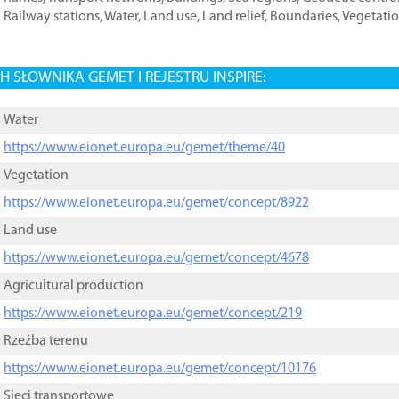
Railway stations
,
Water
,
Land use
,
Land relief
,
Boundaries
,
Vegetati
 SŁOWNIKA GEMET I REJESTRU INSPIRE:
Water
https://www.eionet.europa.eu/gemet/theme/40
Vegetation
https://www.eionet.europa.eu/gemet/concept/8922
Land use
https://www.eionet.europa.eu/gemet/concept/4678
Agricultural production
https://www.eionet.europa.eu/gemet/concept/219
Rzeźba terenu
https://www.eionet.europa.eu/gemet/concept/10176
Sieci transportowe