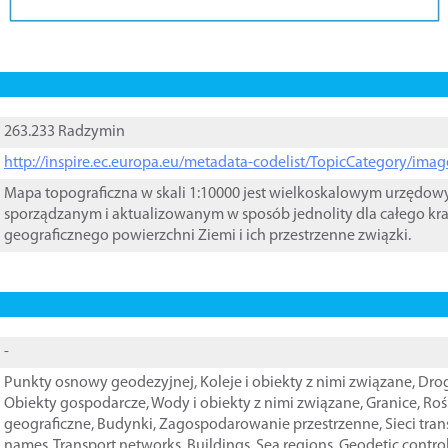
263.233 Radzymin
http://inspire.ec.europa.eu/metadata-codelist/TopicCategory/im
Mapa topograficzna w skali 1:10000 jest wielkoskalowym urzędo
sporządzanym i aktualizowanym w sposób jednolity dla całego kra
geograficznego powierzchni Ziemi i ich przestrzenne związki.
-
Punkty osnowy geodezyjnej
,
Koleje i obiekty z nimi związane
,
Drog
Obiekty gospodarcze
,
Wody i obiekty z nimi związane
,
Granice
,
Roś
geograficzne
,
Budynki
,
Zagospodarowanie przestrzenne
,
Sieci tra
names
,
Transport networks
,
Buildings
,
Sea regions
,
Geodetic contro