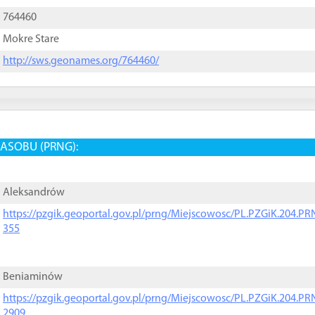
764460
Mokre Stare
http://sws.geonames.org/764460/
ASOBU (PRNG):
Aleksandrów
https://pzgik.geoportal.gov.pl/prng/Miejscowosc/PL.PZGiK.204.
355
Beniaminów
https://pzgik.geoportal.gov.pl/prng/Miejscowosc/PL.PZGiK.204.
2909