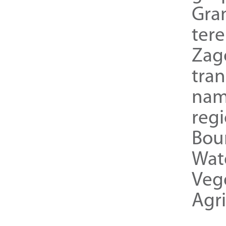
Gra
ter
Zag
tra
nam
reg
Bou
Wat
Veg
Agri