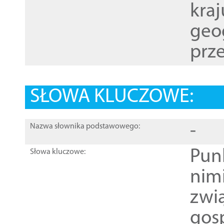
kraj
geog
prze
SŁOWA KLUCZOWE:
-
Nazwa słownika podstawowego:
Pun
Słowa kluczowe:
nim
zwi
gos