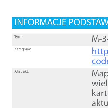
INFORMACJE PODSTA
M-3
Tytuł:
http
Kategoria:
cod
Mapa
Abstrakt:
wie
kar
akt