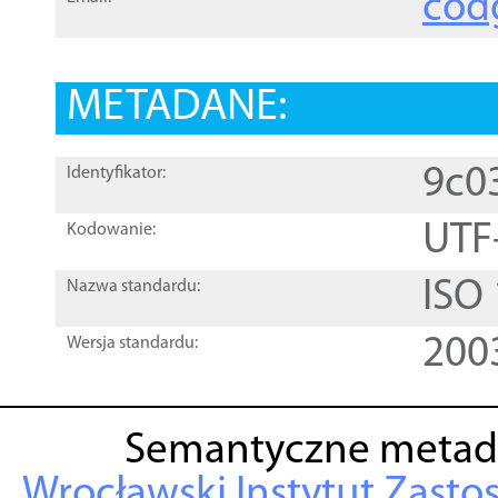
cod
METADANE:
9c0
Identyfikator:
UTF
Kodowanie:
ISO
Nazwa standardu:
200
Wersja standardu:
Semantyczne metad
Wrocławski Instytut Zasto