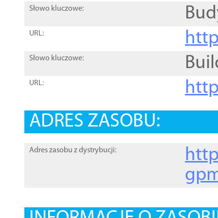
Bud
Słowo kluczowe:
htt
URL:
Buil
Słowo kluczowe:
htt
URL:
ADRES ZASOBU:
http
Adres zasobu z dystrybucji:
gpm