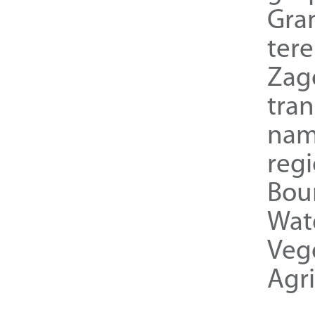
Gra
ter
Zag
tra
nam
reg
Bou
Wat
Veg
Agri