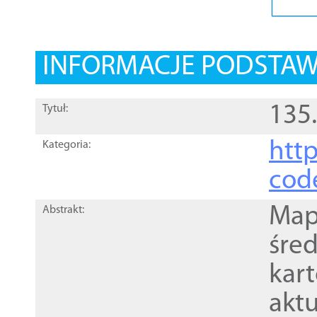
INFORMACJE PODSTA
135.
Tytuł:
http
Kategoria:
cod
Mapa
Abstrakt:
śre
kar
akt