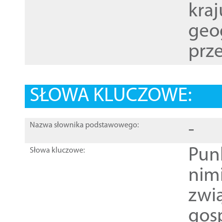
kraj
geog
prze
SŁOWA KLUCZOWE:
-
Nazwa słownika podstawowego:
Pun
Słowa kluczowe:
nim
zwi
gos