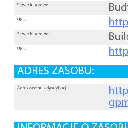
Bud
Słowo kluczowe:
htt
URL:
Buil
Słowo kluczowe:
htt
URL:
ADRES ZASOBU:
http
Adres zasobu z dystrybucji:
gpm