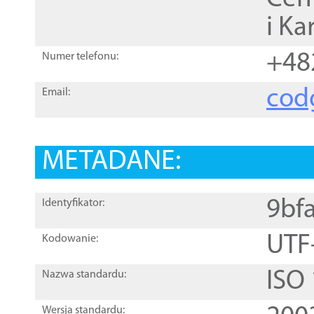
i Ka
+48
Numer telefonu:
cod
Email:
METADANE:
9bf
Identyfikator:
UTF
Kodowanie:
ISO
Nazwa standardu:
Wersja standardu: