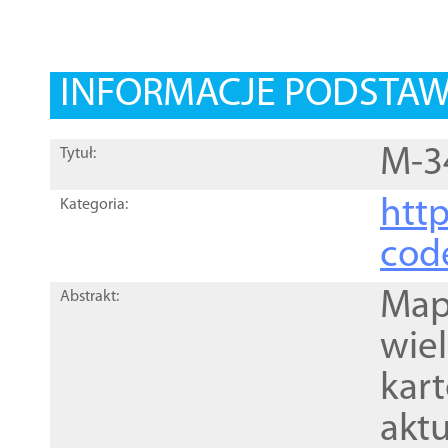
INFORMACJE PODSTA
M-3
Tytuł:
http
Kategoria:
cod
Mapa
Abstrakt:
wie
kar
akt