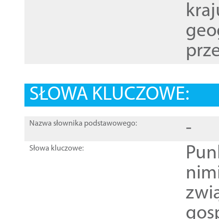
kraj
geog
prze
SŁOWA KLUCZOWE:
-
Nazwa słownika podstawowego:
Pun
Słowa kluczowe:
nim
zwi
gos