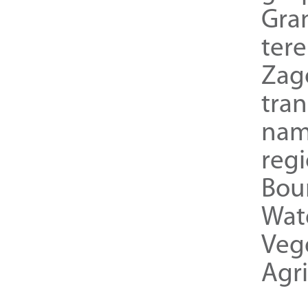
Gra
ter
Zag
tra
nam
reg
Bou
Wat
Veg
Agri