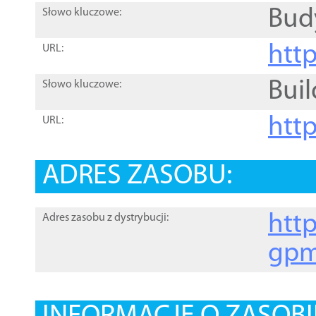
Bud
Słowo kluczowe:
htt
URL:
Buil
Słowo kluczowe:
htt
URL:
ADRES ZASOBU:
http
Adres zasobu z dystrybucji:
gpm