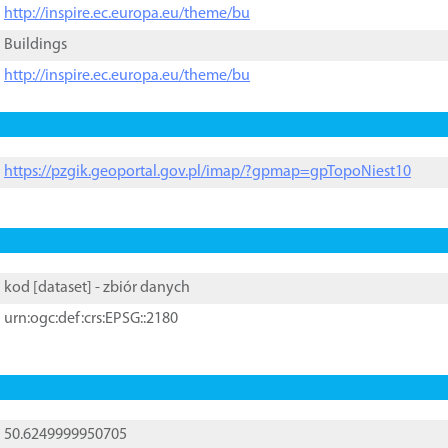
http://inspire.ec.europa.eu/theme/bu
Buildings
http://inspire.ec.europa.eu/theme/bu
https://pzgik.geoportal.gov.pl/imap/?gpmap=gpTopoNiest10
kod [
dataset
] - zbiór danych
urn:ogc:def:crs:EPSG::2180
50.6249999950705