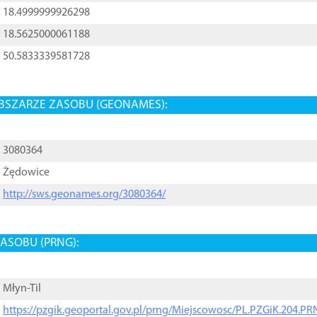
18.4999999926298
18.5625000061188
50.5833339581728
BSZARZE ZASOBU (GEONAMES):
3080364
Żędowice
http://sws.geonames.org/3080364/
ASOBU (PRNG):
Młyn-Til
https://pzgik.geoportal.gov.pl/prng/Miejscowosc/PL.PZGiK.204.