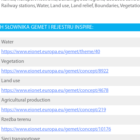
Railway stations
,
Water
,
Land use
,
Land relief
,
Boundaries
,
Vegetati
 SŁOWNIKA GEMET I REJESTRU INSPIRE:
Water
https://www.eionet.europa.eu/gemet/theme/40
Vegetation
https://www.eionet.europa.eu/gemet/concept/8922
Land use
https://www.eionet.europa.eu/gemet/concept/4678
Agricultural production
https://www.eionet.europa.eu/gemet/concept/219
Rzeźba terenu
https://www.eionet.europa.eu/gemet/concept/10176
Sieci transportowe