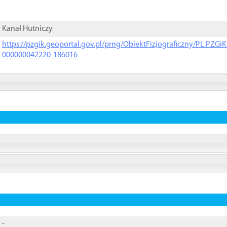
Kanał Hutniczy
https://pzgik.geoportal.gov.pl/prng/ObiektFizjograficzny/PL.PZG
000000042220-186016
-