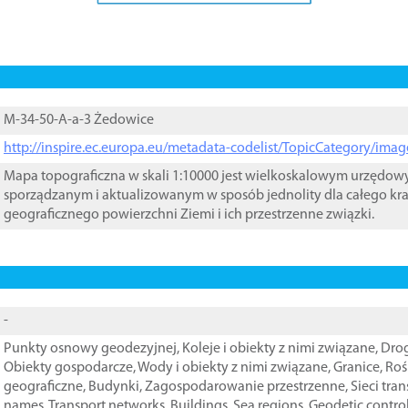
M-34-50-A-a-3 Żedowice
http://inspire.ec.europa.eu/metadata-codelist/TopicCategory/im
Mapa topograficzna w skali 1:10000 jest wielkoskalowym urzędo
sporządzanym i aktualizowanym w sposób jednolity dla całego kra
geograficznego powierzchni Ziemi i ich przestrzenne związki.
-
Punkty osnowy geodezyjnej
,
Koleje i obiekty z nimi związane
,
Drog
Obiekty gospodarcze
,
Wody i obiekty z nimi związane
,
Granice
,
Roś
geograficzne
,
Budynki
,
Zagospodarowanie przestrzenne
,
Sieci tra
names
,
Transport networks
,
Buildings
,
Sea regions
,
Geodetic contro