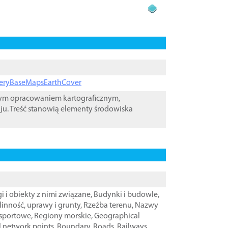
ageryBaseMapsEarthCover
wym opracowaniem kartograficznym,
ju. Treść stanowią elementy środowiska
i i obiekty z nimi związane
,
Budynki i budowle
,
linność, uprawy i grunty
,
Rzeźba terenu
,
Nazwy
nsportowe
,
Regiony morskie
,
Geographical
l network points
,
Boundary
,
Roads
,
Railways
,