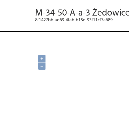
M-34-50-A-a-3 Żedowic
8f1427bb-ad69-4fab-b15d-93f11cf7a689
+
−