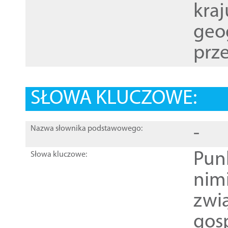
kraj
geog
prze
SŁOWA KLUCZOWE:
-
Nazwa słownika podstawowego:
Pun
Słowa kluczowe:
nim
zwi
gos