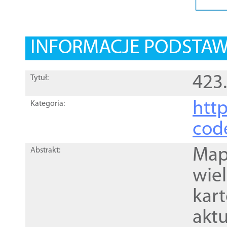
INFORMACJE PODSTA
423
Tytuł:
http
Kategoria:
cod
Mapa
Abstrakt:
wie
kar
akt