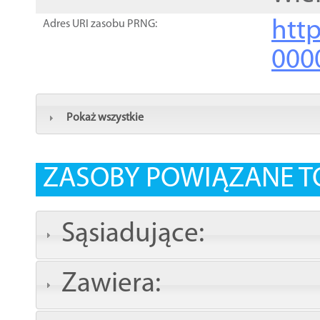
http
Adres URI zasobu PRNG:
000
Pokaż wszystkie
ZASOBY POWIĄZANE T
Sąsiadujące:
Zawiera: