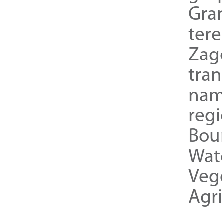
Gra
ter
Zag
tra
nam
reg
Bou
Wat
Veg
Agri