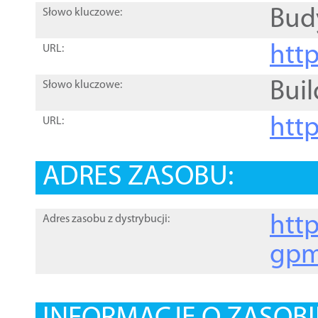
Bud
Słowo kluczowe:
htt
URL:
Buil
Słowo kluczowe:
htt
URL:
ADRES ZASOBU:
http
Adres zasobu z dystrybucji:
gpm