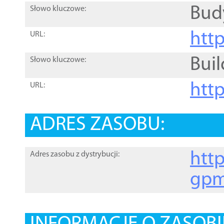
Bud
Słowo kluczowe:
htt
URL:
Buil
Słowo kluczowe:
htt
URL:
ADRES ZASOBU:
http
Adres zasobu z dystrybucji:
gpm