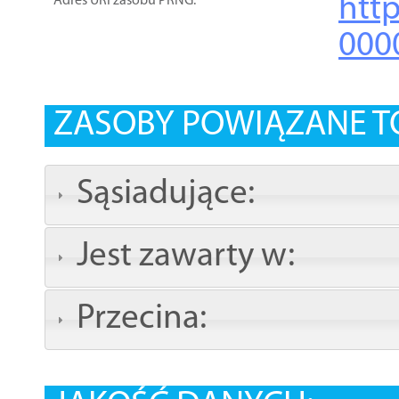
http
Adres URI zasobu PRNG:
000
ZASOBY POWIĄZANE T
Sąsiadujące:
Jest zawarty w:
Przecina: