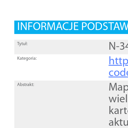
INFORMACJE PODSTA
N-3
Tytuł:
http
Kategoria:
cod
Mapa
Abstrakt:
wie
kar
akt