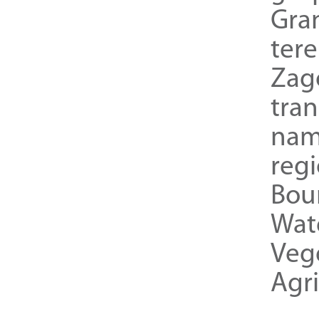
Gra
ter
Zag
tra
nam
reg
Bou
Wat
Veg
Agri