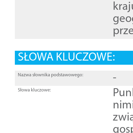
kraj
geog
prze
SŁOWA KLUCZOWE:
-
Nazwa słownika podstawowego:
Pun
Słowa kluczowe:
nim
zwi
gos