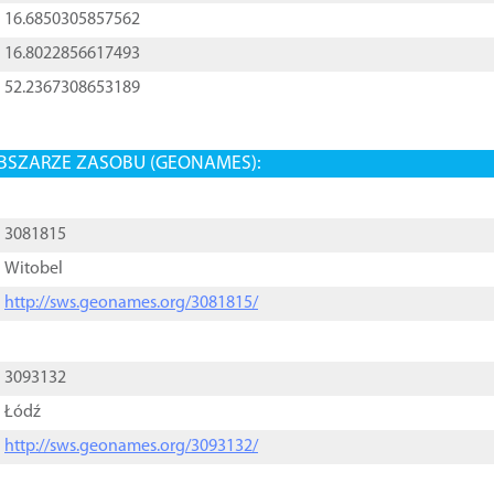
16.6850305857562
16.8022856617493
52.2367308653189
BSZARZE ZASOBU (GEONAMES):
3081815
Witobel
http://sws.geonames.org/3081815/
3093132
Łódź
http://sws.geonames.org/3093132/