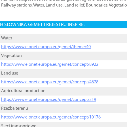
Railway stations
,
Water
,
Land use
,
Land relief
,
Boundaries
,
Vegetati
 SŁOWNIKA GEMET I REJESTRU INSPIRE:
Water
https://www.eionet.europa.eu/gemet/theme/40
Vegetation
https://www.eionet.europa.eu/gemet/concept/8922
Land use
https://www.eionet.europa.eu/gemet/concept/4678
Agricultural production
https://www.eionet.europa.eu/gemet/concept/219
Rzeźba terenu
https://www.eionet.europa.eu/gemet/concept/10176
Sieci transportowe