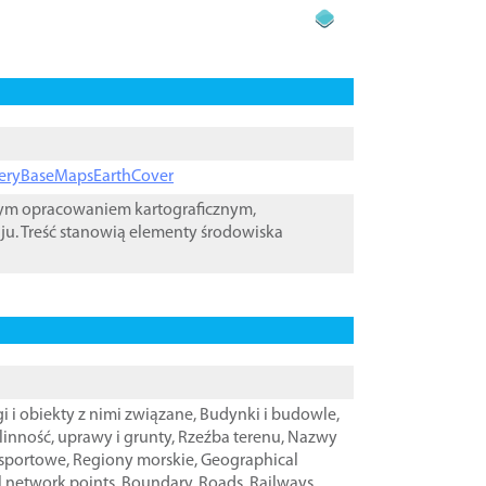
ageryBaseMapsEarthCover
wym opracowaniem kartograficznym,
ju. Treść stanowią elementy środowiska
i i obiekty z nimi związane
,
Budynki i budowle
,
linność, uprawy i grunty
,
Rzeźba terenu
,
Nazwy
nsportowe
,
Regiony morskie
,
Geographical
l network points
,
Boundary
,
Roads
,
Railways
,