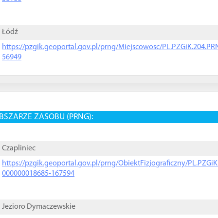
Łódź
https://pzgik.geoportal.gov.pl/prng/Miejscowosc/PL.PZGiK.204.
56949
BSZARZE ZASOBU (PRNG):
Czapliniec
https://pzgik.geoportal.gov.pl/prng/ObiektFizjograficzny/PL.PZG
000000018685-167594
Jezioro Dymaczewskie