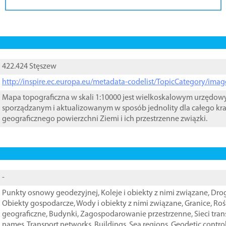
422.424 Stęszew
http://inspire.ec.europa.eu/metadata-codelist/TopicCategory/im
Mapa topograficzna w skali 1:10000 jest wielkoskalowym urzędo
sporządzanym i aktualizowanym w sposób jednolity dla całego kra
geograficznego powierzchni Ziemi i ich przestrzenne związki.
-
Punkty osnowy geodezyjnej
,
Koleje i obiekty z nimi związane
,
Drog
Obiekty gospodarcze
,
Wody i obiekty z nimi związane
,
Granice
,
Roś
geograficzne
,
Budynki
,
Zagospodarowanie przestrzenne
,
Sieci tra
names
,
Transport networks
,
Buildings
,
Sea regions
,
Geodetic contro