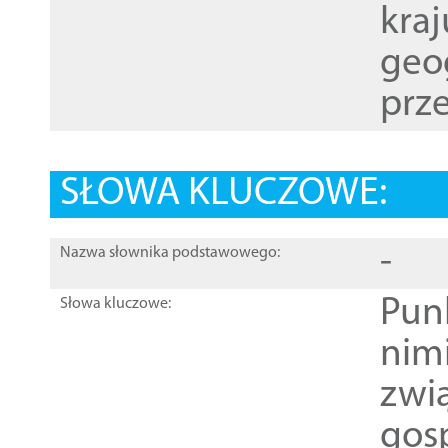
kraj
geog
prze
SŁOWA KLUCZOWE:
-
Nazwa słownika podstawowego:
Pun
Słowa kluczowe:
nim
zwi
gos