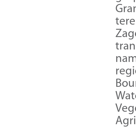
Gra
ter
Zag
tra
nam
reg
Bou
Wat
Veg
Agri