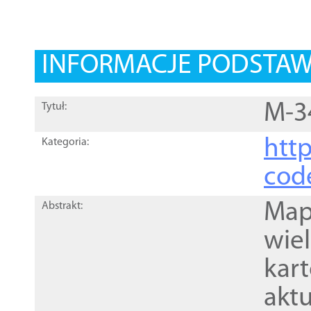
INFORMACJE PODSTA
M-3
Tytuł:
http
Kategoria:
cod
Mapa
Abstrakt:
wie
kar
akt