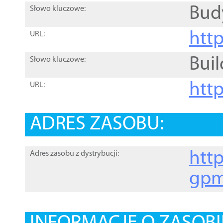
Bud
Słowo kluczowe:
htt
URL:
Buil
Słowo kluczowe:
htt
URL:
ADRES ZASOBU:
http
Adres zasobu z dystrybucji:
gpm