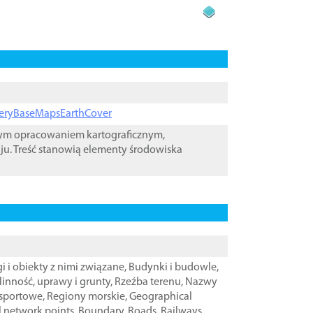
ageryBaseMapsEarthCover
wym opracowaniem kartograficznym,
ju. Treść stanowią elementy środowiska
i i obiekty z nimi związane
,
Budynki i budowle
,
linność, uprawy i grunty
,
Rzeźba terenu
,
Nazwy
nsportowe
,
Regiony morskie
,
Geographical
l network points
,
Boundary
,
Roads
,
Railways
,