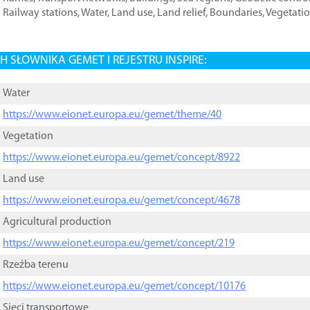
Railway stations
,
Water
,
Land use
,
Land relief
,
Boundaries
,
Vegetati
 SŁOWNIKA GEMET I REJESTRU INSPIRE:
Water
https://www.eionet.europa.eu/gemet/theme/40
Vegetation
https://www.eionet.europa.eu/gemet/concept/8922
Land use
https://www.eionet.europa.eu/gemet/concept/4678
Agricultural production
https://www.eionet.europa.eu/gemet/concept/219
Rzeźba terenu
https://www.eionet.europa.eu/gemet/concept/10176
Sieci transportowe