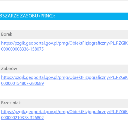
BSZARZE ZASOBU (PRNG):
Borek
https://pzgik.geoportal.gov.pl/prng/ObiektFizjograficzny/PL.PZG
000000008336-158075
Zabirów
https://pzgik.geoportal.gov.pl/prng/ObiektFizjograficzny/PL.PZG
000000154807-280689
Brzeziniak
https://pzgik.geoportal.gov.pl/prng/ObiektFizjograficzny/PL.PZG
000000210378-326802