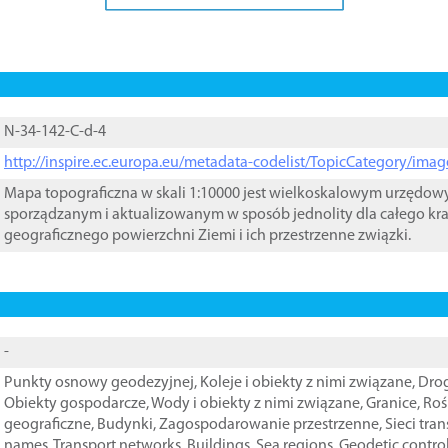
N-34-142-C-d-4
http://inspire.ec.europa.eu/metadata-codelist/TopicCategory/im
Mapa topograficzna w skali 1:10000 jest wielkoskalowym urzędo
sporządzanym i aktualizowanym w sposób jednolity dla całego kra
geograficznego powierzchni Ziemi i ich przestrzenne związki.
-
Punkty osnowy geodezyjnej
,
Koleje i obiekty z nimi związane
,
Drog
Obiekty gospodarcze
,
Wody i obiekty z nimi związane
,
Granice
,
Roś
geograficzne
,
Budynki
,
Zagospodarowanie przestrzenne
,
Sieci tra
names
,
Transport networks
,
Buildings
,
Sea regions
,
Geodetic contro