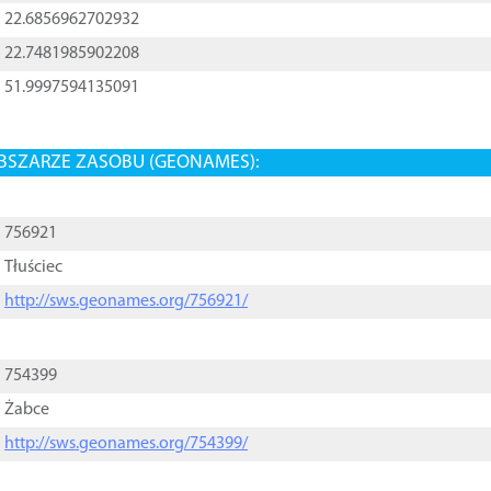
22.6856962702932
22.7481985902208
51.9997594135091
BSZARZE ZASOBU (GEONAMES):
756921
Tłuściec
http://sws.geonames.org/756921/
754399
Żabce
http://sws.geonames.org/754399/