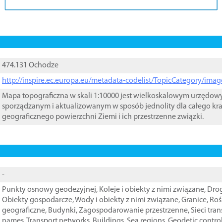
474.131 Ochodze
http://inspire.ec.europa.eu/metadata-codelist/TopicCategory/im
Mapa topograficzna w skali 1:10000 jest wielkoskalowym urzędo
sporządzanym i aktualizowanym w sposób jednolity dla całego kra
geograficznego powierzchni Ziemi i ich przestrzenne związki.
-
Punkty osnowy geodezyjnej
,
Koleje i obiekty z nimi związane
,
Drog
Obiekty gospodarcze
,
Wody i obiekty z nimi związane
,
Granice
,
Roś
geograficzne
,
Budynki
,
Zagospodarowanie przestrzenne
,
Sieci tra
names
,
Transport networks
,
Buildings
,
Sea regions
,
Geodetic contro