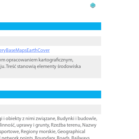
ageryBaseMapsEarthCover
wym opracowaniem kartograficznym,
ju. Treść stanowią elementy środowiska
i i obiekty z nimi związane
,
Budynki i budowle
,
linność, uprawy i grunty
,
Rzeźba terenu
,
Nazwy
nsportowe
,
Regiony morskie
,
Geographical
l network points
,
Boundary
,
Roads
,
Railways
,