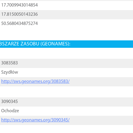
17.7009943014854
17.8150050143236
50.5680434875274
BSZARZE ZASOBU (GEONAMES):
3083583
Szydłów
http://sws.geonames.org/3083583/
3090345
Ochodze
http://sws.geonames.org/3090345/