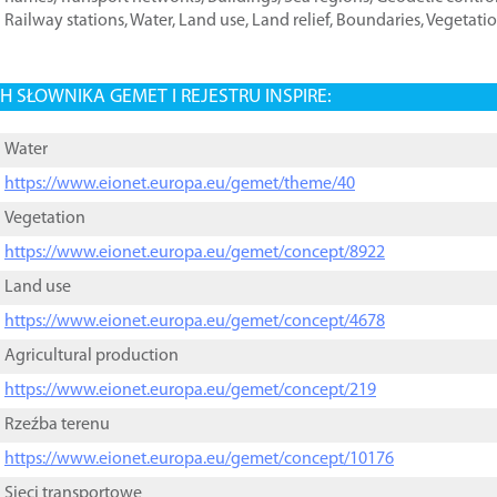
Railway stations
,
Water
,
Land use
,
Land relief
,
Boundaries
,
Vegetati
 SŁOWNIKA GEMET I REJESTRU INSPIRE:
Water
https://www.eionet.europa.eu/gemet/theme/40
Vegetation
https://www.eionet.europa.eu/gemet/concept/8922
Land use
https://www.eionet.europa.eu/gemet/concept/4678
Agricultural production
https://www.eionet.europa.eu/gemet/concept/219
Rzeźba terenu
https://www.eionet.europa.eu/gemet/concept/10176
Sieci transportowe