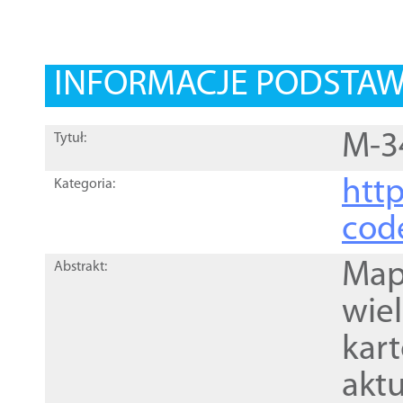
INFORMACJE PODSTA
M-3
Tytuł:
http
Kategoria:
cod
Mapa
Abstrakt:
wie
kar
akt