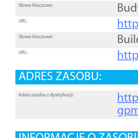
Bud
Słowo kluczowe:
htt
URL:
Buil
Słowo kluczowe:
htt
URL:
ADRES ZASOBU:
http
Adres zasobu z dystrybucji:
gpm