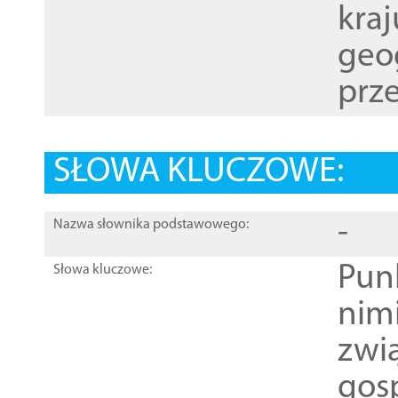
kraj
geog
prze
SŁOWA KLUCZOWE:
-
Nazwa słownika podstawowego:
Pun
Słowa kluczowe:
nim
zwi
gos