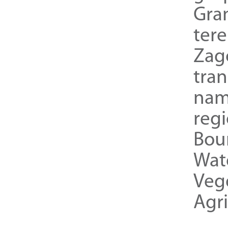
Gra
ter
Zag
tra
nam
reg
Bou
Wat
Veg
Agri