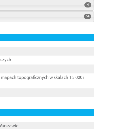
4
54
rczych
apach topograficznych w skalach 1:5 000 i
 Warszawie