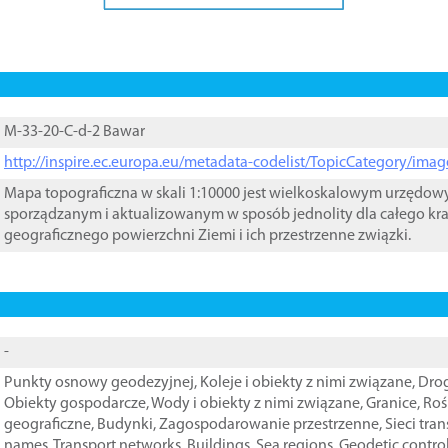
M-33-20-C-d-2 Bawar
http://inspire.ec.europa.eu/metadata-codelist/TopicCategory/im
Mapa topograficzna w skali 1:10000 jest wielkoskalowym urzędo
sporządzanym i aktualizowanym w sposób jednolity dla całego kra
geograficznego powierzchni Ziemi i ich przestrzenne związki.
-
Punkty osnowy geodezyjnej
,
Koleje i obiekty z nimi związane
,
Drog
Obiekty gospodarcze
,
Wody i obiekty z nimi związane
,
Granice
,
Roś
geograficzne
,
Budynki
,
Zagospodarowanie przestrzenne
,
Sieci tra
names
,
Transport networks
,
Buildings
,
Sea regions
,
Geodetic contro