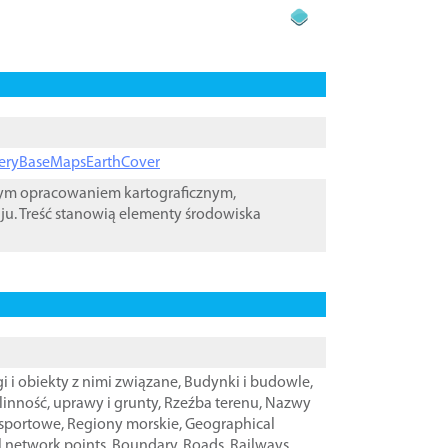
ageryBaseMapsEarthCover
wym opracowaniem kartograficznym,
ju. Treść stanowią elementy środowiska
i i obiekty z nimi związane
,
Budynki i budowle
,
linność, uprawy i grunty
,
Rzeźba terenu
,
Nazwy
nsportowe
,
Regiony morskie
,
Geographical
l network points
,
Boundary
,
Roads
,
Railways
,