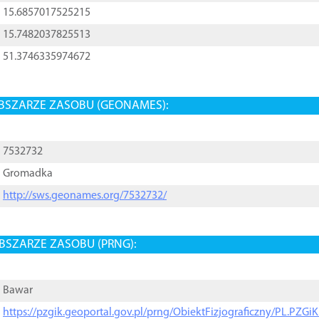
15.6857017525215
15.7482037825513
51.3746335974672
BSZARZE ZASOBU (GEONAMES):
7532732
Gromadka
http://sws.geonames.org/7532732/
BSZARZE ZASOBU (PRNG):
Bawar
https://pzgik.geoportal.gov.pl/prng/ObiektFizjograficzny/PL.PZG