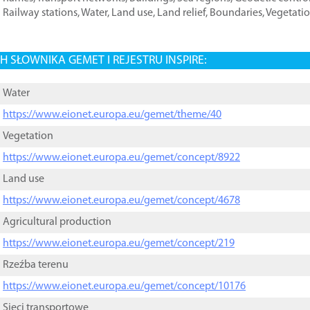
Railway stations
,
Water
,
Land use
,
Land relief
,
Boundaries
,
Vegetati
 SŁOWNIKA GEMET I REJESTRU INSPIRE:
Water
https://www.eionet.europa.eu/gemet/theme/40
Vegetation
https://www.eionet.europa.eu/gemet/concept/8922
Land use
https://www.eionet.europa.eu/gemet/concept/4678
Agricultural production
https://www.eionet.europa.eu/gemet/concept/219
Rzeźba terenu
https://www.eionet.europa.eu/gemet/concept/10176
Sieci transportowe