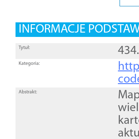
INFORMACJE PODSTA
434
Tytuł:
http
Kategoria:
cod
Mapa
Abstrakt:
wie
kar
akt