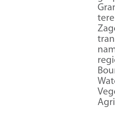
Gra
ter
Zag
tra
nam
reg
Bou
Wat
Veg
Agri