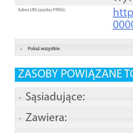
http
Adres URI zasobu PRNG:
000
Pokaż wszystkie
ZASOBY POWIĄZANE T
Sąsiadujące:
Zawiera: