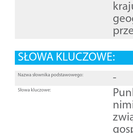
kraj
geog
prze
SŁOWA KLUCZOWE:
-
Nazwa słownika podstawowego:
Pun
Słowa kluczowe:
nim
zwi
gos