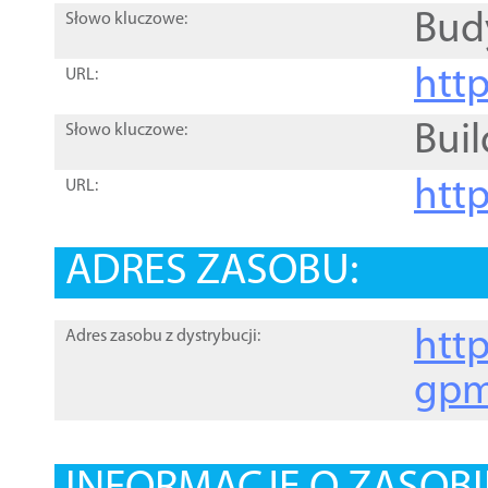
Bud
Słowo kluczowe:
htt
URL:
Buil
Słowo kluczowe:
htt
URL:
ADRES ZASOBU:
http
Adres zasobu z dystrybucji:
gpm